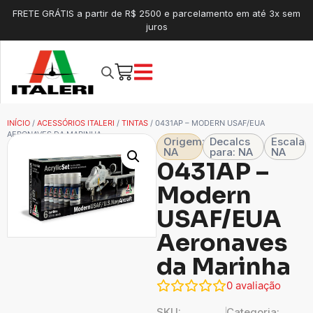
FRETE GRÁTIS a partir de R$ 2500 e parcelamento em até 3x sem
juros
INÍCIO
/
ACESSÓRIOS ITALERI
/
TINTAS
/ 0431AP – MODERN USAF/EUA
AERONAVES DA MARINHA
Origem:
Decalcs
Escala
NA
para: NA
NA
0431AP –
Modern
USAF/EUA
Aeronaves
da Marinha
0
avaliação
SKU:
Categoria: