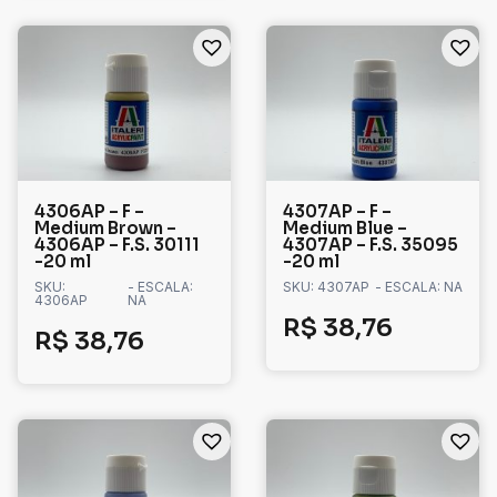
4306AP – F –
4307AP – F –
Medium Brown –
Medium Blue –
4306AP – F.S. 30111
4307AP – F.S. 35095
-20 ml
-20 ml
SKU:
- ESCALA:
SKU: 4307AP
- ESCALA: NA
4306AP
NA
R$
38,76
R$
38,76