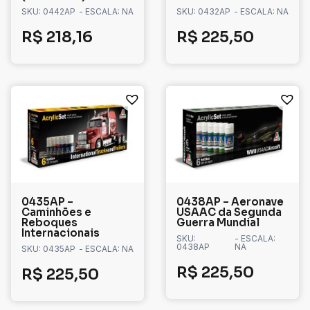
SKU: 0442AP
- ESCALA: NA
SKU: 0432AP
- ESCALA: NA
R$
218,16
R$
225,50
0435AP –
0438AP – Aeronave
Caminhões e
USAAC da Segunda
Reboques
Guerra Mundial
Internacionais
SKU:
- ESCALA:
0438AP
NA
SKU: 0435AP
- ESCALA: NA
R$
225,50
R$
225,50