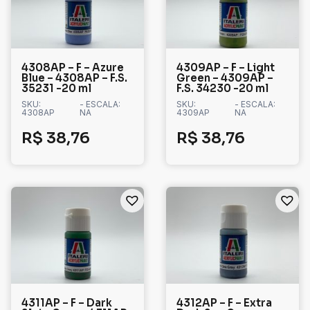
4308AP – F – Azure
4309AP – F – Light
Blue – 4308AP – F.S.
Green – 4309AP –
35231 -20 ml
F.S. 34230 -20 ml
SKU:
- ESCALA:
SKU:
- ESCALA:
4308AP
NA
4309AP
NA
R$
38,76
R$
38,76
4311AP – F – Dark
4312AP – F – Extra