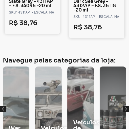
Slate Grey – 4311AP
Dark Sea Grey –
– F.S. 34096 -20 ml
4312AP – F.S. 36118
-20 ml
SKU: 4311AP
- ESCALA: NA
SKU: 4312AP
- ESCALA: NA
R$
38,76
R$
38,76
Navegue pelas categorias da loja:
Veículos
War
Veículos
de