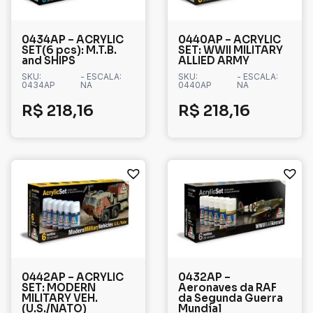
0434AP – ACRYLIC
0440AP – ACRYLIC
SET(6 pcs): M.T.B.
SET: WWII MILITARY
and SHIPS
ALLIED ARMY
SKU:
- ESCALA:
SKU:
- ESCALA:
0434AP
NA
0440AP
NA
R$
218,16
R$
218,16
0442AP – ACRYLIC
0432AP –
SET: MODERN
Aeronaves da RAF
MILITARY VEH.
da Segunda Guerra
(U.S./NATO)
Mundial