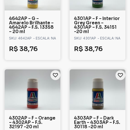
4642AP – G –
4301AP – F – Interior
Amarelo Brilhante –
Grey Green –
4642AP – F.S. 13358
4301AP – F.S. 34151
– 20 ml
-20 ml
SKU: 4642AP
- ESCALA: NA
SKU: 4301AP
- ESCALA: NA
R$
38,76
R$
38,76
4302AP – F – Orange
4303AP – F – Dark
– 4302AP – F.S.
Earth – 4303AP – F.S.
32197 -20 ml
30118 -20 ml