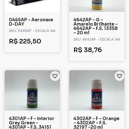
0445AP – Aeronave
4642AP – G –
D-DAY
Amarelo Brilhante –
4642AP – F.S. 13358
SKU: 0445AP
- ESCALA: NA
– 20 ml
SKU: 4642AP
- ESCALA: NA
R$
225,50
R$
38,76
4301AP – F – Interior
4302AP – F – Orange
Grey Green –
– 4302AP – F.S.
4301AP – F.S. 34151
32197 -20 ml