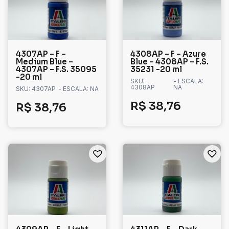
4307AP – F –
4308AP – F – Azure
Medium Blue –
Blue – 4308AP – F.S.
4307AP – F.S. 35095
35231 -20 ml
-20 ml
SKU:
- ESCALA:
4308AP
NA
SKU: 4307AP
- ESCALA: NA
R$
38,76
R$
38,76