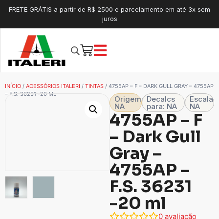
FRETE GRÁTIS a partir de R$ 2500 e parcelamento em até 3x sem
juros
INÍCIO
/
ACESSÓRIOS ITALERI
/
TINTAS
/ 4755AP – F – DARK GULL GRAY – 4755AP
– F.S. 36231 -20 ML
Origem:
Decalcs
Escala
NA
para: NA
NA
4755AP – F
– Dark Gull
Gray –
4755AP –
F.S. 36231
-20 ml
0
avaliação