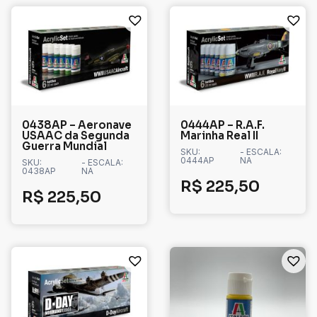
0438AP – Aeronave
0444AP – R.A.F.
USAAC da Segunda
Marinha Real II
Guerra Mundial
SKU:
- ESCALA:
0444AP
NA
SKU:
- ESCALA:
0438AP
NA
R$
225,50
R$
225,50