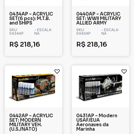
0434AP – ACRYLIC
0440AP – ACRYLIC
SET(6 pcs): M.T.B.
SET: WWII MILITARY
and SHIPS
ALLIED ARMY
SKU:
- ESCALA:
SKU:
- ESCALA:
0434AP
NA
0440AP
NA
R$
218,16
R$
218,16
0442AP – ACRYLIC
0431AP – Modern
SET: MODERN
USAF/EUA
MILITARY VEH.
Aeronaves da
(U.S./NATO)
Marinha