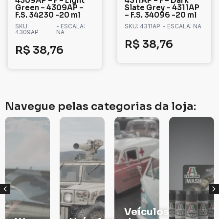
4309AP – F – Light
4311AP – F – Dark
Green – 4309AP –
Slate Grey – 4311AP
F.S. 34230 -20 ml
– F.S. 34096 -20 ml
SKU:
- ESCALA:
SKU: 4311AP
- ESCALA: NA
4309AP
NA
R$
38,76
R$
38,76
Navegue pelas categorias da loja:
Veículos