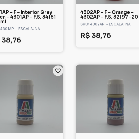
AP – F – Interior Grey
4302AP – F – Orange –
en – 4301AP – F.S. 34151
4302AP – F.S. 32197 -20
 ml
SKU: 4302AP
- ESCALA: NA
 4301AP
- ESCALA: NA
R$
38,76
38,76