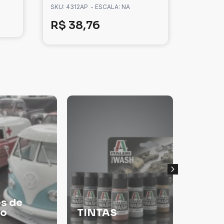
SKU: 4312AP
- ESCALA: NA
R$
38,76
Tanqu
S
Thinner
Guerr