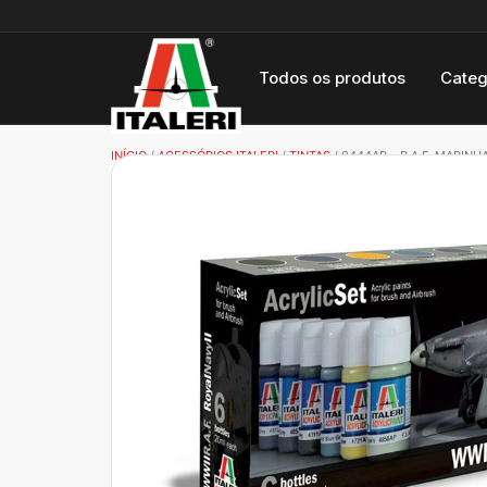
Todos os produtos
Categ
INÍCIO
/
ACESSÓRIOS ITALERI
/
TINTAS
/ 0444AP – R.A.F. MARINHA