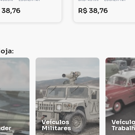
38,76
R$
38,76
oja:
Veículos de
s
Trabalho
TINTA