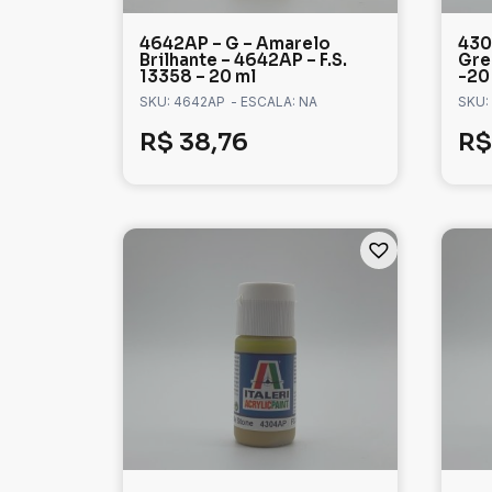
4642AP – G – Amarelo
4301
Brilhante – 4642AP – F.S.
Gre
13358 – 20 ml
-20
SKU: 4642AP
- ESCALA: NA
SKU:
R$
38,76
R$