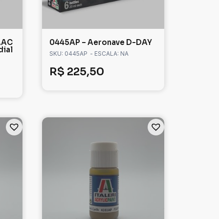
AAC
0445AP – Aeronave D-DAY
dial
SKU: 0445AP
- ESCALA: NA
R$
225,50