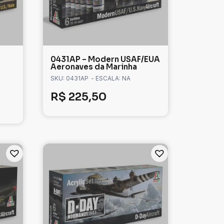
0431AP – Modern USAF/EUA
Aeronaves da Marinha
SKU: 0431AP
- ESCALA: NA
R$
225,50