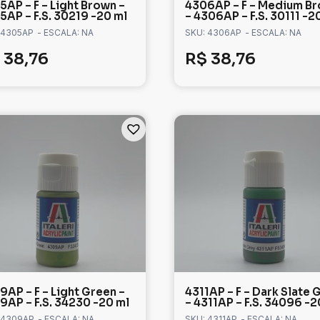
5AP – F – Light Brown –
4306AP – F – Medium B
5AP – F.S. 30219 -20 ml
– 4306AP – F.S. 30111 -2
 4305AP
- ESCALA: NA
SKU: 4306AP
- ESCALA: NA
38,76
R$
38,76
9AP – F – Light Green –
4311AP – F – Dark Slate 
9AP – F.S. 34230 -20 ml
– 4311AP – F.S. 34096 -2
 4309AP
- ESCALA: NA
SKU: 4311AP
- ESCALA: NA