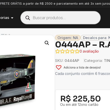
FRETE GRÁTIS a partir de R$ 2500 e parcelamento em até 3x sem juros
orias
 REAL II
Origem: NA
Decalcs para: 
0444AP – R.A
0
avaliação
SKU:
0444AP
Categoria:
TI
Adiciona a lista de desejos!
Cada conjunto contém 6 frascos 
R$
225,50
Ou em até 12xno cartão