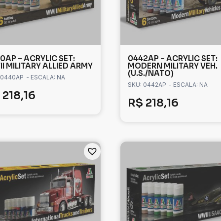
0AP – ACRYLIC SET:
0442AP – ACRYLIC SET:
I MILITARY ALLIED ARMY
MODERN MILITARY VEH.
(U.S./NATO)
 0440AP
- ESCALA: NA
SKU: 0442AP
- ESCALA: NA
218,16
R$
218,16