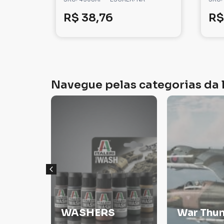
R$
38,76
R$
Navegue pelas categorias da l
Veículos
War Thunder
Militare