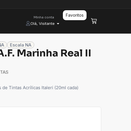
Favoritos
Minha conta
Olá, Visitante
NA
Escala NA
.F. Marinha Real II
NTAS
de Tintas Acrílicas Italeri (20ml cada)