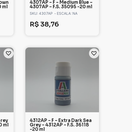
rown
4307AP – F – Medium Blue –
0 ml
4307AP – F.S. 35095 -20 ml
SKU: 4307AP
- ESCALA: NA
R$
38,76
Grey
4312AP – F – Extra Dark Sea
0 ml
Grey – 4312AP – F.S. 36118
-20 ml