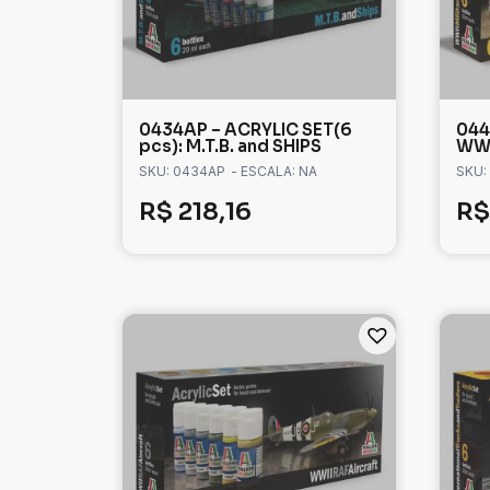
0434AP – ACRYLIC SET(6
044
pcs): M.T.B. and SHIPS
WWI
SKU: 0434AP
- ESCALA: NA
SKU:
R$
218,16
R$