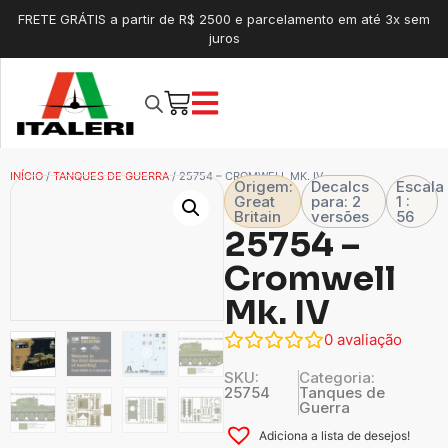
FRETE GRÁTIS a partir de R$ 2500 e parcelamento em até 3x sem
juros
INÍCIO
/
TANQUES DE GUERRA
/ 25754 – CROMWELL MK. IV
Origem:
Decalcs
Escala
Great
para: 2
1 :
Britain
versões
56
25754 –
Cromwell
Mk. IV
0
avaliação
SKU:
Categoria:
25754
Tanques de
Guerra
Adiciona a lista de desejos!