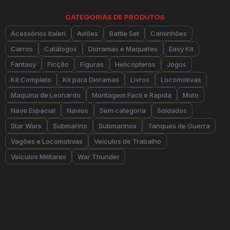
CATEGORIAS DE PRODUTOS
Acessórios Italeri
Aviões
Battle Set
Caminhões
Carros
Catálogos
Dioramas e Maquetes
Easy Kit
Fantasy
Ficção
Figuras
Helicópteros
Jogos
Kit Completo
Kit para Dioramas
Livros
Locomotivas
Maquina de Leonardo
Montagem Facil e Rapida
Moto
Nave Espacial
Navios
Sem categoria
Soldados
Star Wars
Submarino
Submarinos
Tanques de Guerra
Vagões e Locomotivas
Veículos de Trabalho
Veículos Militares
War Thunder