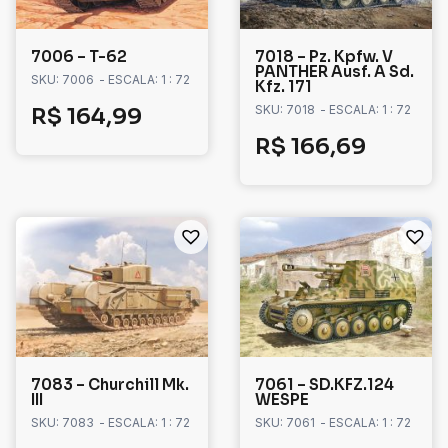
7006 – T-62
7018 – Pz. Kpfw. V
PANTHER Ausf. A Sd.
SKU: 7006
- ESCALA: 1 : 72
Kfz. 171
SKU: 7018
- ESCALA: 1 : 72
R$
164,99
R$
166,69
7083 – Churchill Mk.
7061 – SD.KFZ.124
III
WESPE
SKU: 7083
- ESCALA: 1 : 72
SKU: 7061
- ESCALA: 1 : 72