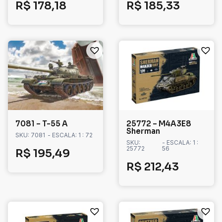
R$
178,18
R$
185,33
7081 – T-55 A
25772 – M4A3E8
Sherman
SKU: 7081
- ESCALA: 1 : 72
SKU:
- ESCALA: 1 :
25772
56
R$
195,49
R$
212,43