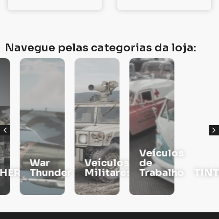
Navegue pelas categorias da loja:
Veículos
War
Veículos
de
RS
Thunder
Militares
Trabalho
TINTAS