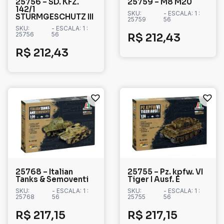
25756 – SD. KFZ.
25759 – M8 M20
142/1
SKU:
- ESCALA: 1 :
STURMGESCHUTZ III
25759
56
SKU:
- ESCALA: 1 :
25756
56
R$
212,43
R$
212,43
25768 – Italian
25755 – Pz. kpfw. VI
Tanks & Semoventi
Tiger I Ausf. E
SKU:
- ESCALA: 1 :
SKU:
- ESCALA: 1 :
25768
56
25755
56
R$
217,15
R$
217,15