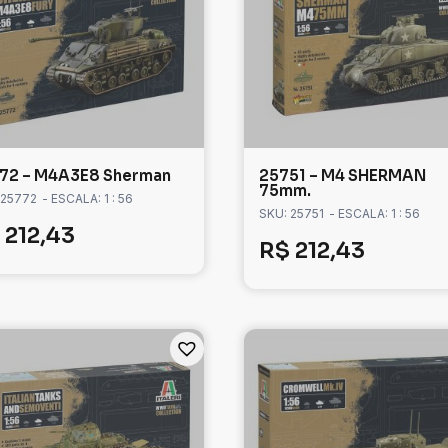
72 – M4A3E8 Sherman
25751 – M4 SHERMAN
75mm.
 25772
- ESCALA: 1 : 56
SKU: 25751
- ESCALA: 1 : 56
212,43
R$
212,43