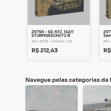
25756 – SD. KFZ. 142/1
2576
STURMGESCHUTZ III
Sem
SKU: 25756
- ESCALA: 1 : 56
SKU:
R$
212,43
R$
Navegue pelas categorias da l