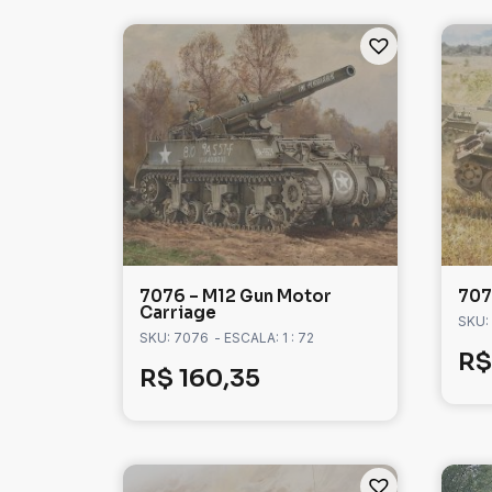
7076 – M12 Gun Motor
707
Carriage
SKU:
SKU: 7076
- ESCALA: 1 : 72
R$
R$
160,35