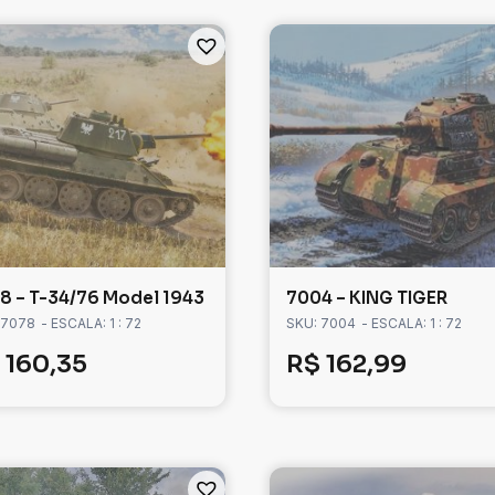
8 – T-34/76 Model 1943
7004 – KING TIGER
 7078
- ESCALA: 1 : 72
SKU: 7004
- ESCALA: 1 : 72
160,35
R$
162,99