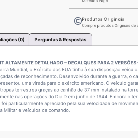
Mercado Pago
Produtos Originais
Compre produtos Originais de a
liações (0)
Perguntas & Respostas
KIT ALTAMENTE DETALHADO – DECALQUES PARA 2 VERSÕES 
rra Mundial, o Exército dos EUA tinha à sua disposição veícul
nçadas de reconhecimento. Desenvolvido durante a guerra, o c
esentou uma virada para o exército americano. O veículo garant
 tropas terrestres graças ao canhão de 37 mm instalado na torre. 
rmente nas operações do Dia D em junho de 1944. Embora o ter
8 foi particularmente apreciado pela sua velocidade de moviment
ia Militar e veículos de comando.