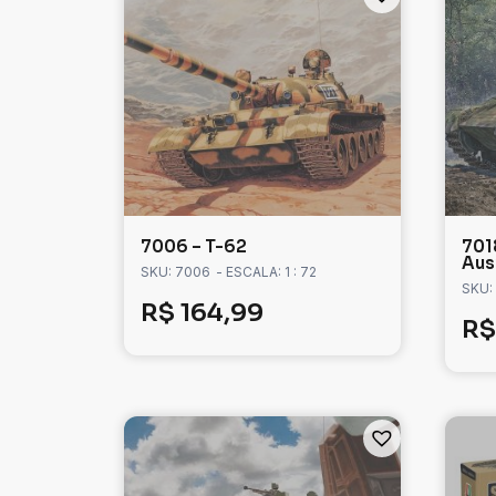
7006 – T-62
701
Ausf
SKU: 7006
- ESCALA: 1 : 72
SKU:
R$
164,99
R$