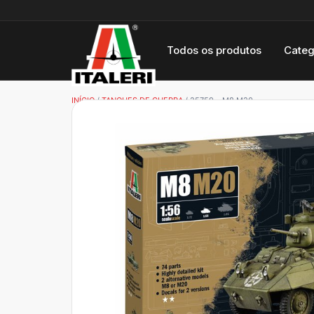
Todos os produtos
Categ
INÍCIO
/
TANQUES DE GUERRA
/ 25759 – M8 M20