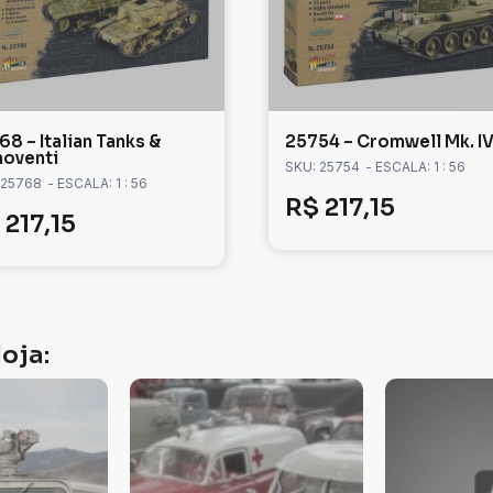
8 – Italian Tanks &
25754 – Cromwell Mk. I
oventi
SKU: 25754
- ESCALA: 1 : 56
 25768
- ESCALA: 1 : 56
R$
217,15
217,15
oja: