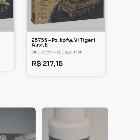
V
25755 – Pz. kpfw. VI Tiger I
Ausf. E
SKU: 25755
- ESCALA: 1 : 56
R$
217,15