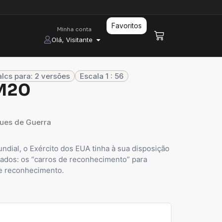
Favoritos
Minha conta
Olá, Visitante
lcs para: 2 versões
Escala 1 : 56
 M20
ues de Guerra
ndial, o Exército dos EUA tinha à sua disposição
ados: os “carros de reconhecimento” para
de reconhecimento.