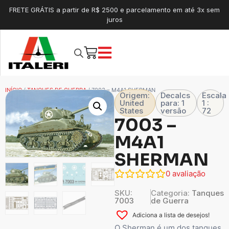
FRETE GRÁTIS a partir de R$ 2500 e parcelamento em até 3x sem
juros
INÍCIO
/
TANQUES DE GUERRA
/ 7003 – M4A1 SHERMAN
Origem:
Decalcs
Escala
United
para: 1
1 :
States
versão
72
7003 –
M4A1
SHERMAN
0
avaliação
SKU:
Categoria:
Tanques
7003
de Guerra
Adiciona a lista de desejos!
O Sherman é um dos tanques