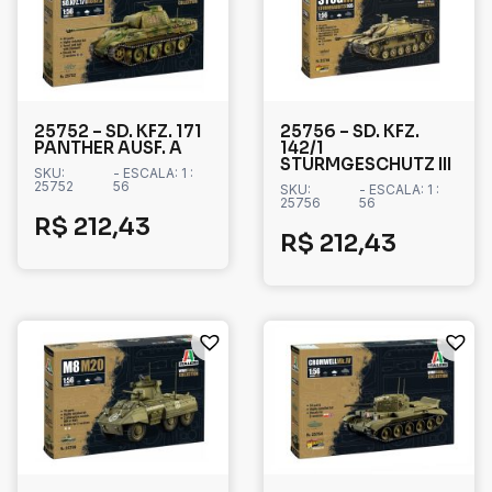
25752 – SD. KFZ. 171
25756 – SD. KFZ.
PANTHER AUSF. A
142/1
STURMGESCHUTZ III
SKU:
- ESCALA: 1 :
25752
56
SKU:
- ESCALA: 1 :
25756
56
R$
212,43
R$
212,43