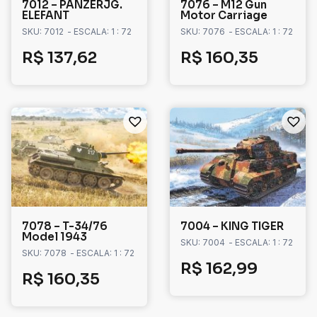
7012 – PANZERJG.
7076 – M12 Gun
ELEFANT
Motor Carriage
SKU: 7012
- ESCALA: 1 : 72
SKU: 7076
- ESCALA: 1 : 72
R$
137,62
R$
160,35
7078 – T-34/76
7004 – KING TIGER
Model 1943
SKU: 7004
- ESCALA: 1 : 72
SKU: 7078
- ESCALA: 1 : 72
R$
162,99
R$
160,35