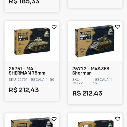
R$
185,33
25751 – M4
25772 – M4A3E8
SHERMAN 75mm.
Sherman
SKU: 25751
- ESCALA: 1 : 56
SKU:
- ESCALA: 1 :
25772
56
R$
212,43
R$
212,43