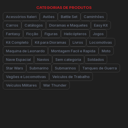
CATEGORIAS DE PRODUTOS
Acessórios Italeri
Aviões
Battle Set
Caminhões
Carros
Catálogos
Dioramas e Maquetes
Easy Kit
Fantasy
Ficção
Figuras
Helicópteros
Jogos
Kit Completo
Kit para Dioramas
Livros
Locomotivas
Maquina de Leonardo
Montagem Facil e Rapida
Moto
Nave Espacial
Navios
Sem categoria
Soldados
Star Wars
Submarino
Submarinos
Tanques de Guerra
Vagões e Locomotivas
Veículos de Trabalho
Veículos Militares
War Thunder