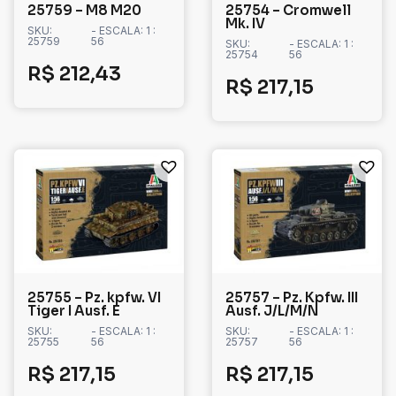
25759 – M8 M20
25754 – Cromwell
Mk. IV
SKU:
- ESCALA: 1 :
25759
56
SKU:
- ESCALA: 1 :
25754
56
R$
212,43
R$
217,15
25755 – Pz. kpfw. VI
25757 – Pz. Kpfw. III
Tiger I Ausf. E
Ausf. J/L/M/N
SKU:
- ESCALA: 1 :
SKU:
- ESCALA: 1 :
25755
56
25757
56
R$
217,15
R$
217,15