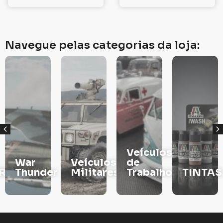
Navegue pelas categorias da loja:
Veículos
War
Veículos
de
RS
Thunder
Militares
Trabalho
TINTAS