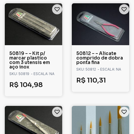
50819 – – Kit p/
50812 – – Alicate
marcar plastico
comprido de dobra
com 3 utensis em
ponta fina
aço inox
SKU: 50812
- ESCALA: NA
SKU: 50819
- ESCALA: NA
R$
110,31
R$
104,98