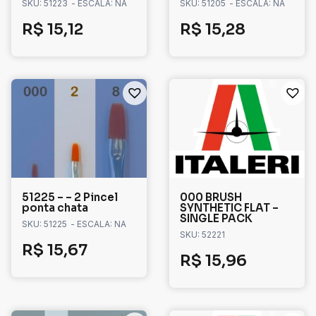
SKU: 51223
- ESCALA: NA
SKU: 51205
- ESCALA: NA
R$
15,12
R$
15,28
51225 – – 2 Pincel
000 BRUSH
ponta chata
SYNTHETIC FLAT –
SINGLE PACK
SKU: 51225
- ESCALA: NA
SKU: 52221
R$
15,67
R$
15,96