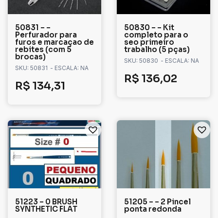
50831 – –
50830 – – Kit
Perfurador para
completo para o
furos e marcaçao de
seo primeiro
rebites (com 5
trabalho (5 pças)
brocas)
SKU: 50830
- ESCALA: NA
SKU: 50831
- ESCALA: NA
R$
136,02
R$
134,31
51223 – 0 BRUSH
51205 – – 2 Pincel
SYNTHETIC FLAT
ponta redonda