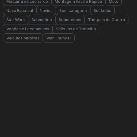
Maquina de Leonardo
Montagem Facil e Rapida
Moto
Nave Espacial
Navios
Sem categoria
Soldados
Star Wars
Submarino
Submarinos
Tanques de Guerra
Vagões e Locomotivas
Veículos de Trabalho
Veículos Militares
War Thunder