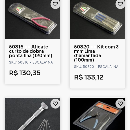
50816 – – Alicate
50820 – – Kit com 3
curto de dobra
mini Lima
ponta fina (120mm)
diamantada
(100mm)
SKU: 50816
- ESCALA: NA
SKU: 50820
- ESCALA: NA
R$
130,35
R$
133,12