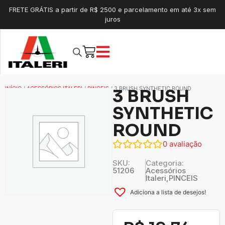
FRETE GRÁTIS a partir de R$ 2500 e parcelamento em até 3x sem
juros
INÍCIO
/
ACESSÓRIOS ITALERI
/
PINCEIS
/ 3 BRUSH SYNTHETIC ROUND
3 BRUSH
SYNTHETIC
ROUND
0
avaliação
SKU:
Categoria:
51206
Acessórios
Italeri
,
PINCEIS
Adiciona a lista de desejos!