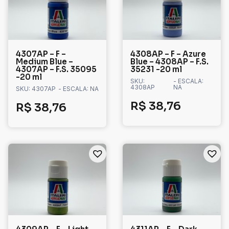
4307AP – F –
4308AP – F – Azure
Medium Blue –
Blue – 4308AP – F.S.
4307AP – F.S. 35095
35231 -20 ml
-20 ml
SKU:
- ESCALA:
4308AP
NA
SKU: 4307AP
- ESCALA: NA
R$
38,76
R$
38,76