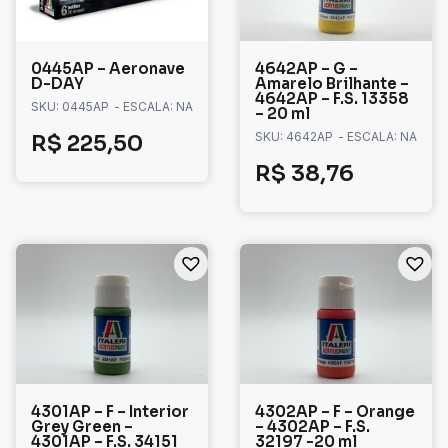
0445AP – Aeronave
4642AP – G –
D-DAY
Amarelo Brilhante –
4642AP – F.S. 13358
SKU: 0445AP
- ESCALA: NA
– 20 ml
SKU: 4642AP
- ESCALA: NA
R$
225,50
R$
38,76
4301AP – F – Interior
4302AP – F – Orange
Grey Green –
– 4302AP – F.S.
4301AP – F.S. 34151
32197 -20 ml