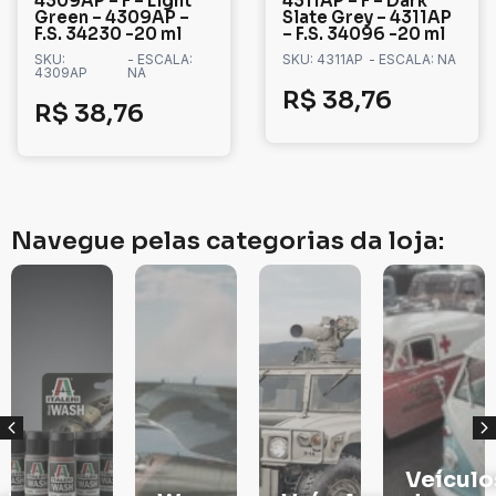
4309AP – F – Light
4311AP – F – Dark
Green – 4309AP –
Slate Grey – 4311AP
F.S. 34230 -20 ml
– F.S. 34096 -20 ml
SKU:
- ESCALA:
SKU: 4311AP
- ESCALA: NA
4309AP
NA
R$
38,76
R$
38,76
Navegue pelas categorias da loja:
Veículos