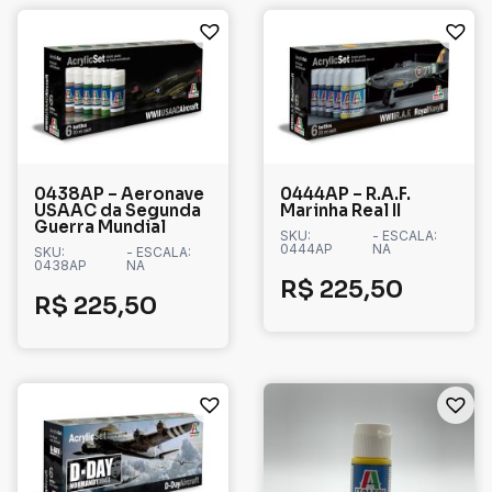
0438AP – Aeronave
0444AP – R.A.F.
USAAC da Segunda
Marinha Real II
Guerra Mundial
SKU:
- ESCALA:
0444AP
NA
SKU:
- ESCALA:
0438AP
NA
R$
225,50
R$
225,50