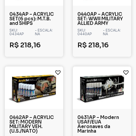
0434AP – ACRYLIC
0440AP – ACRYLIC
SET(6 pcs): M.T.B.
SET: WWII MILITARY
and SHIPS
ALLIED ARMY
SKU:
- ESCALA:
SKU:
- ESCALA:
0434AP
NA
0440AP
NA
R$
218,16
R$
218,16
0442AP – ACRYLIC
0431AP – Modern
SET: MODERN
USAF/EUA
MILITARY VEH.
Aeronaves da
(U.S./NATO)
Marinha