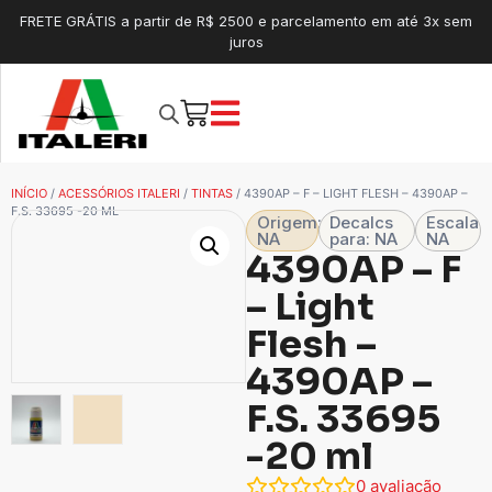
FRETE GRÁTIS a partir de R$ 2500 e parcelamento em até 3x sem
juros
INÍCIO
/
ACESSÓRIOS ITALERI
/
TINTAS
/ 4390AP – F – LIGHT FLESH – 4390AP –
F.S. 33695 -20 ML
Origem:
Decalcs
Escala
NA
para: NA
NA
4390AP – F
– Light
Flesh –
4390AP –
F.S. 33695
-20 ml
0
avaliação