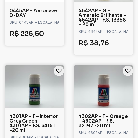
0445AP – Aeronave
4642AP – G –
D-DAY
Amarelo Brilhante –
4642AP – F.S. 13358
SKU: 0445AP
- ESCALA: NA
– 20 ml
SKU: 4642AP
- ESCALA: NA
R$
225,50
R$
38,76
4301AP – F – Interior
4302AP – F – Orange
Grey Green –
– 4302AP – F.S.
4301AP – F.S. 34151
32197 -20 ml
-20 ml
SKU: 4302AP
- ESCALA: NA
SKU: 4301AP
- ESCALA: NA