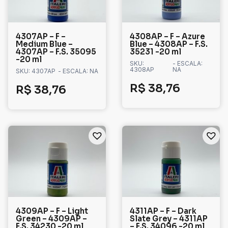
4307AP – F –
4308AP – F – Azure
Medium Blue –
Blue – 4308AP – F.S.
4307AP – F.S. 35095
35231 -20 ml
-20 ml
SKU:
- ESCALA:
4308AP
NA
SKU: 4307AP
- ESCALA: NA
R$
38,76
R$
38,76
4309AP – F – Light
4311AP – F – Dark
Green – 4309AP –
Slate Grey – 4311AP
F.S. 34230 -20 ml
– F.S. 34096 -20 ml