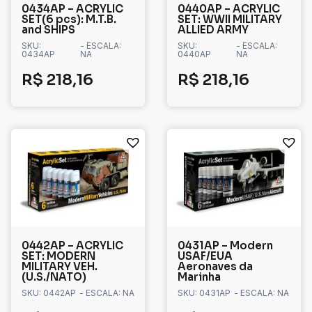
0434AP – ACRYLIC
0440AP – ACRYLIC
SET(6 pcs): M.T.B.
SET: WWII MILITARY
and SHIPS
ALLIED ARMY
SKU:
- ESCALA:
SKU:
- ESCALA:
0434AP
NA
0440AP
NA
R$
218,16
R$
218,16
0442AP – ACRYLIC
0431AP – Modern
SET: MODERN
USAF/EUA
MILITARY VEH.
Aeronaves da
(U.S./NATO)
Marinha
SKU: 0442AP
- ESCALA: NA
SKU: 0431AP
- ESCALA: NA