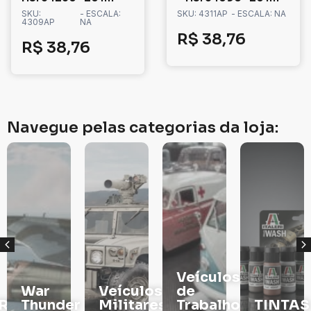
SKU:
- ESCALA:
SKU: 4311AP
- ESCALA: NA
4309AP
NA
R$
38,76
R$
38,76
Navegue pelas categorias da loja:
Veículos
War
Veículos
de
RS
Thunder
Militares
Trabalho
TINTAS