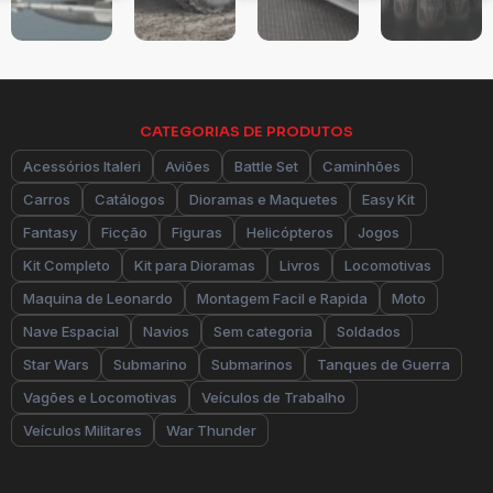
CATEGORIAS DE PRODUTOS
Acessórios Italeri
Aviões
Battle Set
Caminhões
Carros
Catálogos
Dioramas e Maquetes
Easy Kit
Fantasy
Ficção
Figuras
Helicópteros
Jogos
Kit Completo
Kit para Dioramas
Livros
Locomotivas
Maquina de Leonardo
Montagem Facil e Rapida
Moto
Nave Espacial
Navios
Sem categoria
Soldados
Star Wars
Submarino
Submarinos
Tanques de Guerra
Vagões e Locomotivas
Veículos de Trabalho
Veículos Militares
War Thunder