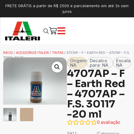
FRETE GRÁTIS a partir de R$ 2500 e parcelamento em até 3x sem
juros
INÍCIO
/
ACESSÓRIOS ITALERI
/
TINTAS
/ 4707AP – F – EARTH RED – 4707AP – F.S.
30117 -20 ML
Origem:
Decalcs
Escala
NA
para: NA
NA
4707AP – F
– Earth Red
– 4707AP –
F.S. 30117
-20 ml
0
avaliação
SKU:
Categoria: