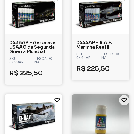
0438AP – Aeronave
0444AP – R.A.F.
USAAC da Segunda
Marinha Real II
Guerra Mundial
SKU:
- ESCALA:
0444AP
NA
SKU:
- ESCALA:
0438AP
NA
R$
225,50
R$
225,50