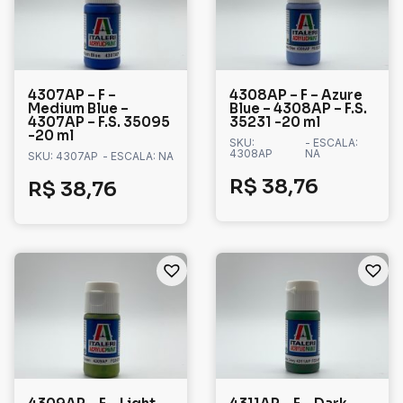
4307AP – F –
4308AP – F – Azure
Medium Blue –
Blue – 4308AP – F.S.
4307AP – F.S. 35095
35231 -20 ml
-20 ml
SKU:
- ESCALA:
4308AP
NA
SKU: 4307AP
- ESCALA: NA
R$
38,76
R$
38,76