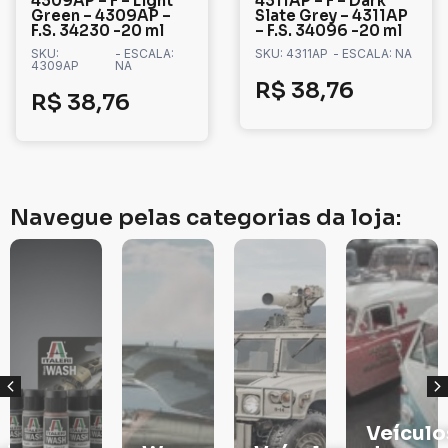
4309AP – F – Light
4311AP – F – Dark
Green – 4309AP –
Slate Grey – 4311AP
F.S. 34230 -20 ml
– F.S. 34096 -20 ml
SKU:
- ESCALA:
SKU: 4311AP
- ESCALA: NA
4309AP
NA
R$
38,76
R$
38,76
Navegue pelas categorias da loja:
Veículos