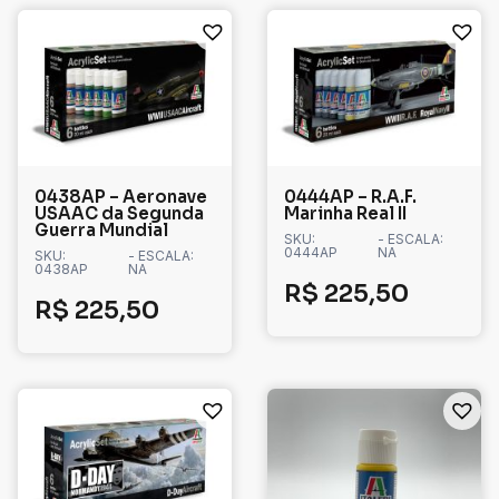
0438AP – Aeronave
0444AP – R.A.F.
USAAC da Segunda
Marinha Real II
Guerra Mundial
SKU:
- ESCALA:
0444AP
NA
SKU:
- ESCALA:
0438AP
NA
R$
225,50
R$
225,50