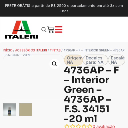
FRETE GRÁTIS a partir de R$ 2500 e parcelamento em até 3x sem
juros
INÍCIO
/
ACESSÓRIOS ITALERI
/
TINTAS
/ 4736AP – F – INTERIOR GREEN – 4736AP
– F.S. 34151 -20 ML
Origem:
Decalcs
Escala
NA
para: NA
NA
4736AP – F
– Interior
Green –
4736AP –
F.S. 34151
-20 ml
0
avaliação