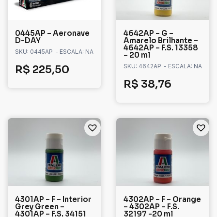
0445AP – Aeronave
4642AP – G –
D-DAY
Amarelo Brilhante –
4642AP – F.S. 13358
SKU: 0445AP
- ESCALA: NA
– 20 ml
SKU: 4642AP
- ESCALA: NA
R$
225,50
R$
38,76
4301AP – F – Interior
4302AP – F – Orange
Grey Green –
– 4302AP – F.S.
4301AP – F.S. 34151
32197 -20 ml