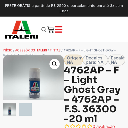
FRETE GRÁTIS a partir de R$ 2500 e parcelamento em até 3x sem
juros
INÍCIO
/
ACESSÓRIOS ITALERI
/
TINTAS
/ 4762AP – F – LIGHT GHOST GRAY –
4762AP – F.S. 36300 -20 ML
Origem:
Decalcs
Escala
NA
para: NA
NA
4762AP – F
– Light
Ghost Gray
– 4762AP –
F.S. 36300
-20 ml
0
avaliação