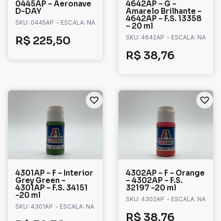
0445AP – Aeronave
4642AP – G –
D-DAY
Amarelo Brilhante –
4642AP – F.S. 13358
SKU: 0445AP
- ESCALA: NA
– 20 ml
SKU: 4642AP
- ESCALA: NA
R$
225,50
R$
38,76
4301AP – F – Interior
4302AP – F – Orange
Grey Green –
– 4302AP – F.S.
4301AP – F.S. 34151
32197 -20 ml
-20 ml
SKU: 4302AP
- ESCALA: NA
SKU: 4301AP
- ESCALA: NA
R$
38,76