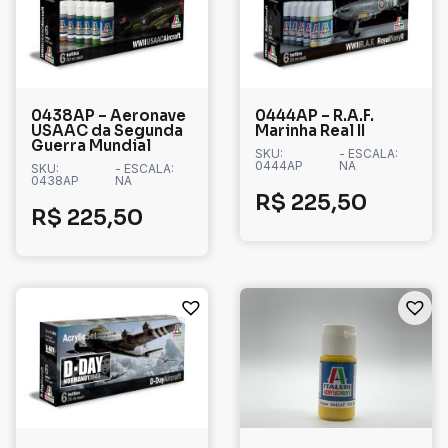
0438AP – Aeronave
0444AP – R.A.F.
USAAC da Segunda
Marinha Real II
Guerra Mundial
SKU:
- ESCALA:
0444AP
NA
SKU:
- ESCALA:
0438AP
NA
R$
225,50
R$
225,50