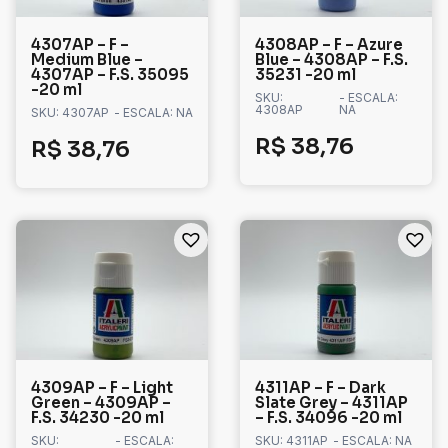
4307AP – F –
4308AP – F – Azure
Medium Blue –
Blue – 4308AP – F.S.
4307AP – F.S. 35095
35231 -20 ml
-20 ml
SKU:
- ESCALA:
4308AP
NA
SKU: 4307AP
- ESCALA: NA
R$
38,76
R$
38,76
4309AP – F – Light
4311AP – F – Dark
Green – 4309AP –
Slate Grey – 4311AP
F.S. 34230 -20 ml
– F.S. 34096 -20 ml
SKU:
- ESCALA:
SKU: 4311AP
- ESCALA: NA