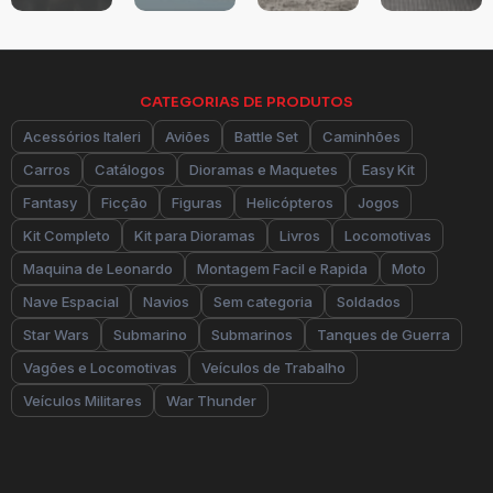
CATEGORIAS DE PRODUTOS
Acessórios Italeri
Aviões
Battle Set
Caminhões
Carros
Catálogos
Dioramas e Maquetes
Easy Kit
Fantasy
Ficção
Figuras
Helicópteros
Jogos
Kit Completo
Kit para Dioramas
Livros
Locomotivas
Maquina de Leonardo
Montagem Facil e Rapida
Moto
Nave Espacial
Navios
Sem categoria
Soldados
Star Wars
Submarino
Submarinos
Tanques de Guerra
Vagões e Locomotivas
Veículos de Trabalho
Veículos Militares
War Thunder