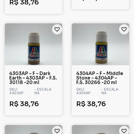
R$
38,76
4303AP – F – Dark
4304AP – F – Middle
Earth – 4303AP – F.S.
Stone – 4304AP –
30118 -20 ml
F.S. 30266 -20 ml
SKU:
- ESCALA:
SKU:
- ESCALA:
4303AP
NA
4304AP
NA
R$
38,76
R$
38,76