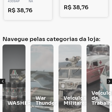
4309AP
NA
R$
38,76
R$
38,76
Navegue pelas categorias da loja:
Veículos
War
Veículos
de
RS
Thunder
Militares
Trabalho
TINTAS