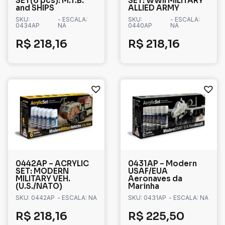
SET(6 pcs): M.T.B.
SET: WWII MILITARY
and SHIPS
ALLIED ARMY
SKU:
- ESCALA:
SKU:
- ESCALA:
0434AP
NA
0440AP
NA
R$
218,16
R$
218,16
0442AP – ACRYLIC
0431AP – Modern
SET: MODERN
USAF/EUA
MILITARY VEH.
Aeronaves da
(U.S./NATO)
Marinha
SKU: 0442AP
- ESCALA: NA
SKU: 0431AP
- ESCALA: NA
R$
218,16
R$
225,50