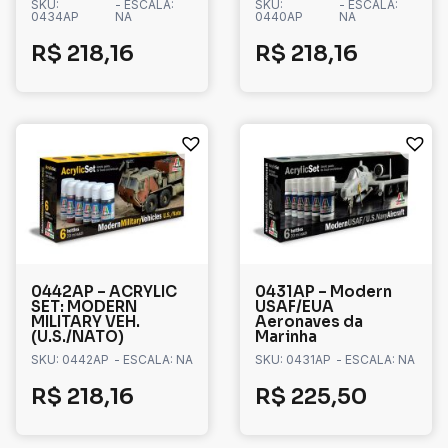
SKU:
- ESCALA:
SKU:
- ESCALA:
0434AP
NA
0440AP
NA
R$
218,16
R$
218,16
0442AP – ACRYLIC
0431AP – Modern
SET: MODERN
USAF/EUA
MILITARY VEH.
Aeronaves da
(U.S./NATO)
Marinha
SKU: 0442AP
- ESCALA: NA
SKU: 0431AP
- ESCALA: NA
R$
218,16
R$
225,50