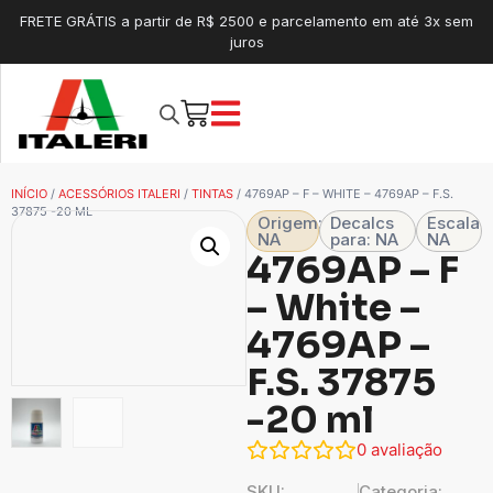
FRETE GRÁTIS a partir de R$ 2500 e parcelamento em até 3x sem
juros
INÍCIO
/
ACESSÓRIOS ITALERI
/
TINTAS
/ 4769AP – F – WHITE – 4769AP – F.S.
37875 -20 ML
Origem:
Decalcs
Escala
NA
para: NA
NA
4769AP – F
– White –
4769AP –
F.S. 37875
-20 ml
0
avaliação
SKU:
Categoria: