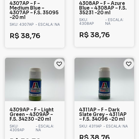
4307AP – F –
4308AP – F – Azure
Medium Blue –
Blue – 4308AP – F.S.
4307AP – F.S. 35095
35231 -20 ml
-20 ml
SKU:
- ESCALA:
4308AP
NA
SKU: 4307AP
- ESCALA: NA
R$
38,76
R$
38,76
4309AP – F – Light
4311AP – F – Dark
Green – 4309AP –
Slate Grey – 4311AP
F.S. 34230 -20 ml
– F.S. 34096 -20 ml
SKU:
- ESCALA:
SKU: 4311AP
- ESCALA: NA
4309AP
NA
R$
38,76