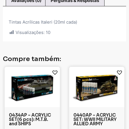
Avaliações (0)
Perguntas & Respostas
Tintas Acrílicas Italeri (20ml cada)
Visualizações:
10
Compre também:
0434AP – ACRYLIC
0440AP – ACRYLIC
SET(6 pcs): M.T.B.
SET: WWII MILITARY
and SHIPS
ALLIED ARMY