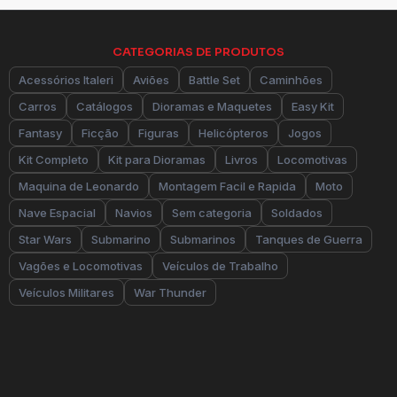
CATEGORIAS DE PRODUTOS
Acessórios Italeri
Aviões
Battle Set
Caminhões
Carros
Catálogos
Dioramas e Maquetes
Easy Kit
Fantasy
Ficção
Figuras
Helicópteros
Jogos
Kit Completo
Kit para Dioramas
Livros
Locomotivas
Maquina de Leonardo
Montagem Facil e Rapida
Moto
Nave Espacial
Navios
Sem categoria
Soldados
Star Wars
Submarino
Submarinos
Tanques de Guerra
Vagões e Locomotivas
Veículos de Trabalho
Veículos Militares
War Thunder