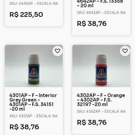
4642AP – F.S. 13358
SKU: 0445AP
- ESCALA: NA
– 20 ml
SKU: 4642AP
- ESCALA: NA
R$
225,50
R$
38,76
4301AP – F – Interior
4302AP – F – Orange
Grey Green –
– 4302AP – F.S.
4301AP – F.S. 34151
32197 -20 ml
-20 ml
SKU: 4302AP
- ESCALA: NA
SKU: 4301AP
- ESCALA: NA
R$
38,76
R$
38,76