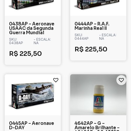
0438AP – Aeronave
0444AP – R.A.F.
USAAC da Segunda
Marinha Real II
Guerra Mundial
SKU:
- ESCALA:
0444AP
NA
SKU:
- ESCALA:
0438AP
NA
R$
225,50
R$
225,50
0445AP – Aeronave
4642AP – G –
D-DAY
Amarelo Brilhante –