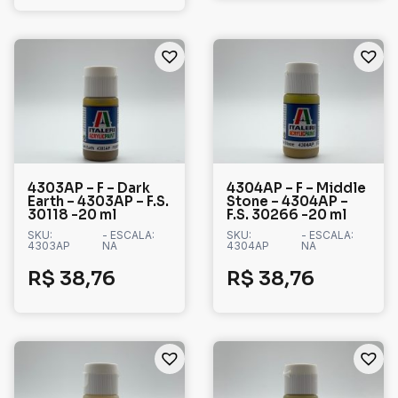
4303AP – F – Dark
4304AP – F – Middle
Earth – 4303AP – F.S.
Stone – 4304AP –
30118 -20 ml
F.S. 30266 -20 ml
SKU:
- ESCALA:
SKU:
- ESCALA:
4303AP
NA
4304AP
NA
R$
38,76
R$
38,76