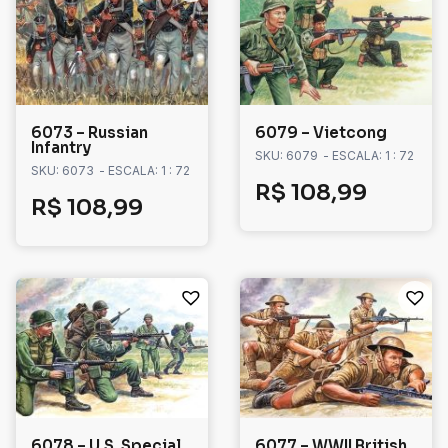
6073 – Russian
6079 – Vietcong
Infantry
SKU: 6079
- ESCALA: 1 : 72
SKU: 6073
- ESCALA: 1 : 72
R$
108,99
R$
108,99
6078 – U.S. Special
6077 – WWII British