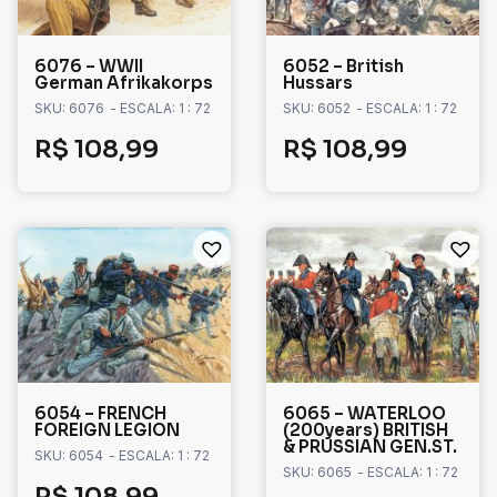
6076 – WWII
6052 – British
German Afrikakorps
Hussars
SKU: 6076
- ESCALA: 1 : 72
SKU: 6052
- ESCALA: 1 : 72
R$
108,99
R$
108,99
6054 – FRENCH
6065 – WATERLOO
FOREIGN LEGION
(200years) BRITISH
& PRUSSIAN GEN.ST.
SKU: 6054
- ESCALA: 1 : 72
SKU: 6065
- ESCALA: 1 : 72
R$
108,99