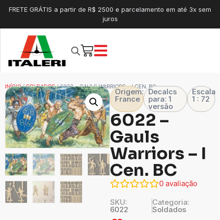
FRETE GRÁTIS a partir de R$ 2500 e parcelamento em até 3x sem
juros
INÍCIO
/
SOLDADOS
/ 6022 – GAULS WARRIORS – I CEN. BC
Origem:
Decalcs
Escala
France
para: 1
1 : 72
versão
6022 –
Gauls
Warriors – I
Cen. BC
0
avaliação
SKU:
Categoria:
6022
Soldados