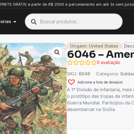
FRETE GRÁTIS a partir de R$ 2500 e parcelamento em até 3x sem juros
orias
Origem: United States
Deca
6046 – Ameri
0
avaliação
SKU:
6046
Categoria:
Solda
Adiciona a lista de desejos!
A 1ª Divisão de Infantaria, mai
o protótipo das tropas de infan
Guerra Mundial. Participou da
desembarcar na Sicília