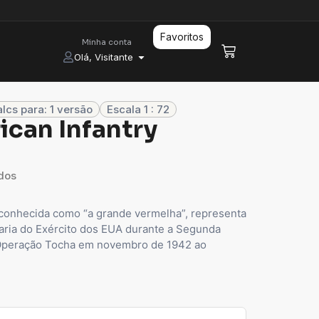
Favoritos
Minha conta
Olá, Visitante
lcs para: 1 versão
Escala 1 : 72
can Infantry
dos
s conhecida como “a grande vermelha”, representa
taria do Exército dos EUA durante a Segunda
 Operação Tocha em novembro de 1942 ao