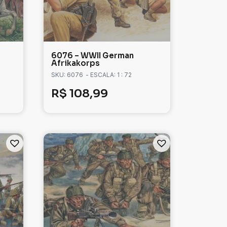
6076 – WWII German
Afrikakorps
SKU: 6076
- ESCALA: 1 : 72
R$
108,99