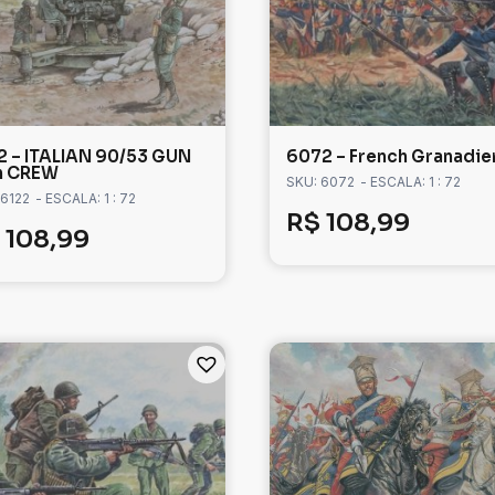
2 – ITALIAN 90/53 GUN
6072 – French Granadie
h CREW
SKU: 6072
- ESCALA: 1 : 72
 6122
- ESCALA: 1 : 72
R$
108,99
108,99