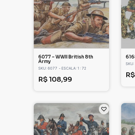
6077 – WWII British 8th
6168
Army
SKU:
SKU: 6077
- ESCALA: 1 : 72
R$
R$
108,99