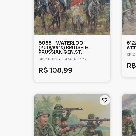
6065 – WATERLOO
612
(200years) BRITISH &
wit
PRUSSIAN GEN.ST.
SKU:
SKU: 6065
- ESCALA: 1 : 72
R$
R$
108,99