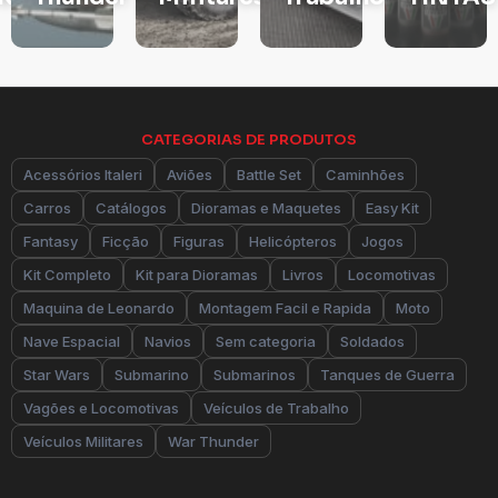
CATEGORIAS DE PRODUTOS
Acessórios Italeri
Aviões
Battle Set
Caminhões
Carros
Catálogos
Dioramas e Maquetes
Easy Kit
Fantasy
Ficção
Figuras
Helicópteros
Jogos
Kit Completo
Kit para Dioramas
Livros
Locomotivas
Maquina de Leonardo
Montagem Facil e Rapida
Moto
Nave Espacial
Navios
Sem categoria
Soldados
Star Wars
Submarino
Submarinos
Tanques de Guerra
Vagões e Locomotivas
Veículos de Trabalho
Veículos Militares
War Thunder