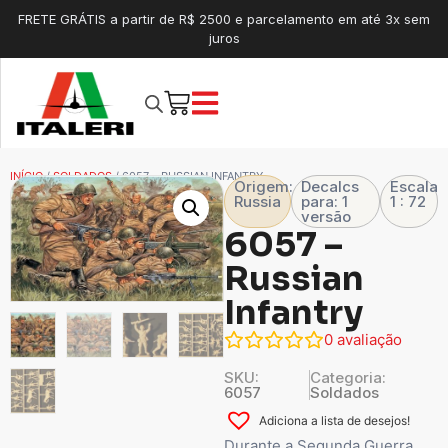
FRETE GRÁTIS a partir de R$ 2500 e parcelamento em até 3x sem
juros
INÍCIO
/
SOLDADOS
/ 6057 – RUSSIAN INFANTRY
Origem:
Decalcs
Escala
Russia
para: 1
1 : 72
versão
6057 –
Russian
Infantry
0
avaliação
SKU:
Categoria:
6057
Soldados
Adiciona a lista de desejos!
Durante a Segunda Guerra