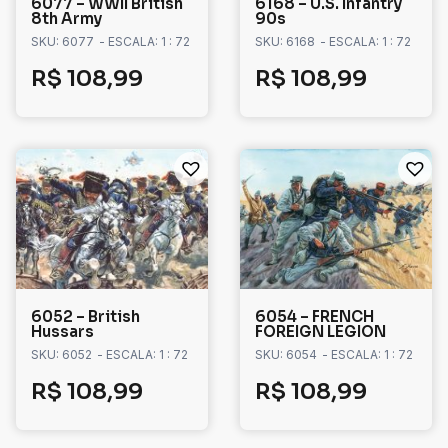
6077 – WWII British
6168 – U.S. Infantry
8th Army
90s
SKU: 6077
- ESCALA: 1 : 72
SKU: 6168
- ESCALA: 1 : 72
R$
108,99
R$
108,99
6052 – British
6054 – FRENCH
Hussars
FOREIGN LEGION
SKU: 6052
- ESCALA: 1 : 72
SKU: 6054
- ESCALA: 1 : 72
R$
108,99
R$
108,99