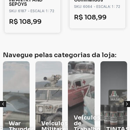
SEPOYS
SKU: 6064
- ESCALA: 1 : 72
SKU: 6187
- ESCALA: 1 : 72
R$
108,99
R$
108,99
Navegue pelas categorias da loja:
Veículos
War
Veículos
de
RS
Thunder
Militares
Trabalho
TINTAS