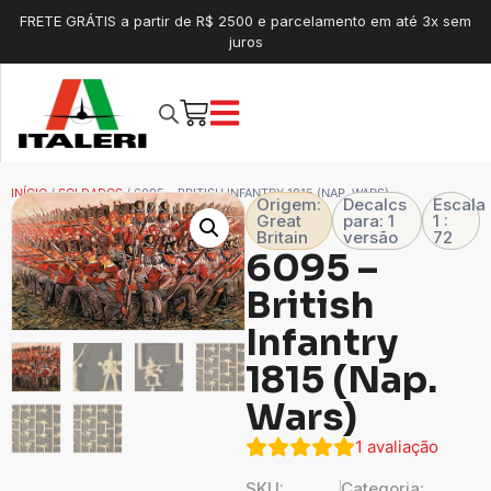
FRETE GRÁTIS a partir de R$ 2500 e parcelamento em até 3x sem
juros
INÍCIO
/
SOLDADOS
/ 6095 – BRITISH INFANTRY 1815 (NAP. WARS)
Origem:
Decalcs
Escala
Great
para: 1
1 :
Britain
versão
72
6095 –
British
Infantry
1815 (Nap.
Wars)
1
avaliação
SKU:
Categoria: