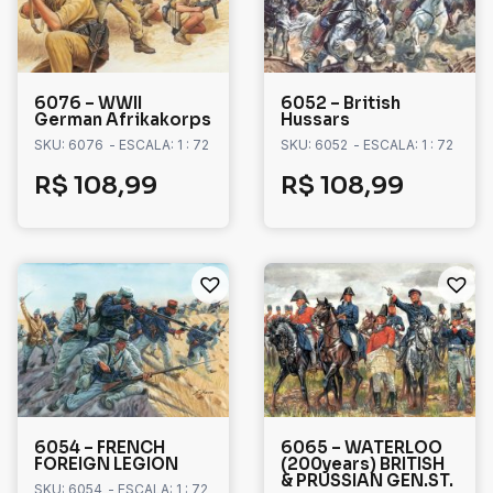
6076 – WWII
6052 – British
German Afrikakorps
Hussars
SKU: 6076
- ESCALA: 1 : 72
SKU: 6052
- ESCALA: 1 : 72
R$
108,99
R$
108,99
6054 – FRENCH
6065 – WATERLOO
FOREIGN LEGION
(200years) BRITISH
& PRUSSIAN GEN.ST.
SKU: 6054
- ESCALA: 1 : 72