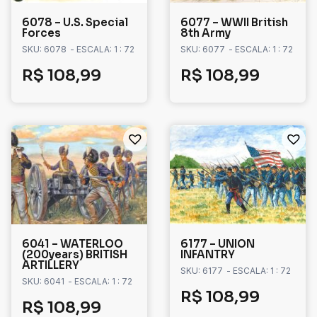
6078 – U.S. Special
6077 – WWII British
Forces
8th Army
SKU: 6078
- ESCALA: 1 : 72
SKU: 6077
- ESCALA: 1 : 72
R$
108,99
R$
108,99
6041 – WATERLOO
6177 – UNION
(200years) BRITISH
INFANTRY
ARTILLERY
SKU: 6177
- ESCALA: 1 : 72
SKU: 6041
- ESCALA: 1 : 72
R$
108,99
R$
108,99