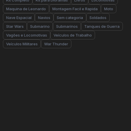
Kit Completo
Kit para Dioramas
Livros
Locomotivas
Maquina de Leonardo
Montagem Facil e Rapida
Moto
Nave Espacial
Navios
Sem categoria
Soldados
Star Wars
Submarino
Submarinos
Tanques de Guerra
Vagões e Locomotivas
Veículos de Trabalho
Veículos Militares
War Thunder