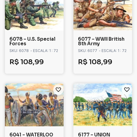
6078 – U.S. Special
6077 – WWII British
Forces
8th Army
SKU: 6078
- ESCALA: 1 : 72
SKU: 6077
- ESCALA: 1 : 72
R$
108,99
R$
108,99
6041 – WATERLOO
6177 – UNION