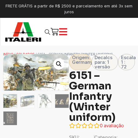
FRETE GRÁTIS a partir de R$ 2500 e parcelamento em até 3x sem
juros
INÍCIO
/
SOLDADOS
/ 6151 – GERMAN INFANTRY (WINTER UNIFORM)
Origem:
Decalcs
Escala
Germany
para: 1
1 :
versão
72
6151 –
German
Infantry
(Winter
uniform)
0
avaliação
SKU:
Categoria: