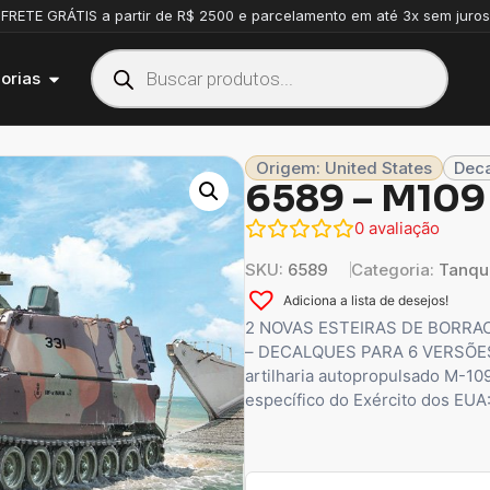
FRETE GRÁTIS a partir de R$ 2500 e parcelamento em até 3x sem juros
orias
Origem: United States
Deca
6589 – M109
0
avaliação
SKU:
6589
Categoria:
Tanqu
Adiciona a lista de desejos!
2 NOVAS ESTEIRAS DE BORRA
– DECALQUES PARA 6 VERSÕES
artilharia autopropulsado M-1
específico do Exército dos EUA