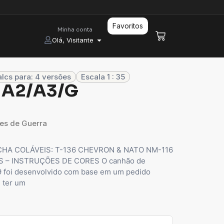
Favoritos
Minha conta
Olá, Visitante
lcs para: 4 versões
Escala 1 : 35
 A2/A3/G
es de Guerra
CHA COLÁVEIS: T-136 CHEVRON & NATO NM-116
 – INSTRUÇÕES DE CORES O canhão de
09 foi desenvolvido com base em um pedido
: ter um