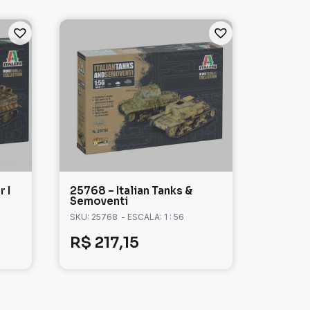
r I
25768 – Italian Tanks &
Semoventi
SKU: 25768
- ESCALA: 1 : 56
R$
217,15