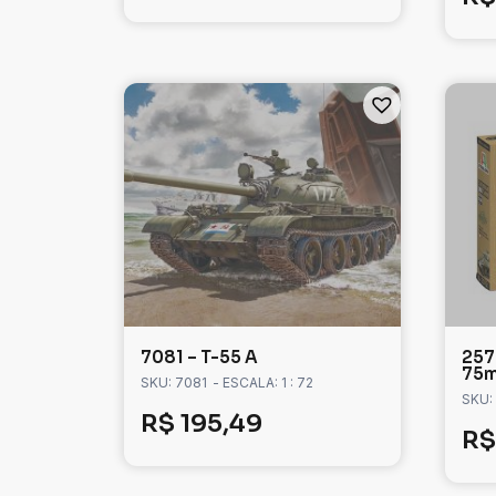
7081 – T-55 A
257
75
SKU: 7081
- ESCALA: 1 : 72
SKU:
R$
195,49
R$