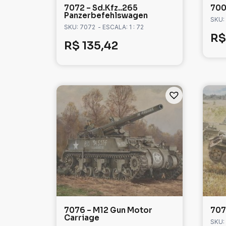
7072 – Sd.Kfz..265
700
Panzerbefehlswagen
SKU:
SKU: 7072
- ESCALA: 1 : 72
R$
R$
135,42
7076 – M12 Gun Motor
707
Carriage
SKU: