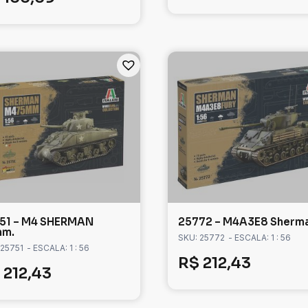
51 – M4 SHERMAN
25772 – M4A3E8 Sherm
mm.
SKU: 25772
- ESCALA: 1 : 56
 25751
- ESCALA: 1 : 56
R$
212,43
212,43