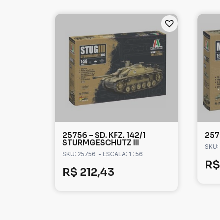
25756 – SD. KFZ. 142/1
257
STURMGESCHUTZ III
SKU:
SKU: 25756
- ESCALA: 1 : 56
R$
R$
212,43