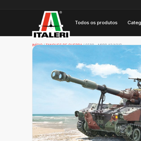
Todos os produtos
Categ
INÍCIO
/
TANQUES DE GUERRA
/ 6589 – M109 A2/A3/G