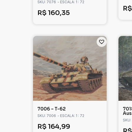
SKU: 7076
- ESCALA: 1 : 72
R$
R$
160,35
7006 – T-62
701
Ausf
SKU: 7006
- ESCALA: 1 : 72
SKU:
R$
164,99
R$