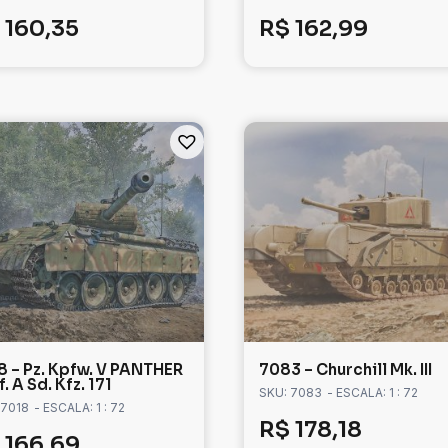
160,35
R$
162,99
8 – Pz. Kpfw. V PANTHER
7083 – Churchill Mk. III
. A Sd. Kfz. 171
SKU: 7083
- ESCALA: 1 : 72
 7018
- ESCALA: 1 : 72
R$
178,18
166,69