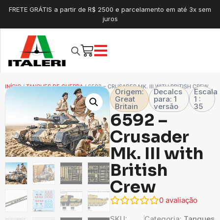
FRETE GRÁTIS a partir de R$ 2500 e parcelamento em até 3x sem
juros
INÍCIO
/
TANQUES DE GUERRA
/ 6592 – CRUSADER MK. III WITH BRITISH CREW
Origem:
Decalcs
Escala
Great
para: 1
1 :
Britain
versão
35
6592 –
Crusader
Mk. III with
British
Crew
0
avaliação
SKU:
Categoria:
Tanques