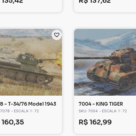
135,42
R$
137,62
8 – T-34/76 Model 1943
7004 – KING TIGER
 7078
- ESCALA: 1 : 72
SKU: 7004
- ESCALA: 1 : 72
160,35
R$
162,99