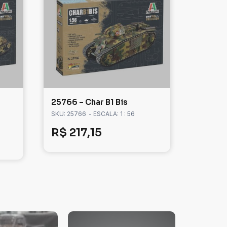
25766 – Char B1 Bis
SKU: 25766
- ESCALA: 1 : 56
R$
217,15