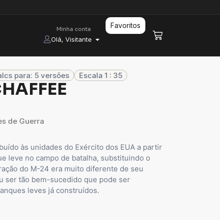
Favoritos
Minha conta
Olá, Visitante
lcs para: 5 versões
Escala 1 : 35
CHAFFEE
s de Guerra
buído às unidades do Exército dos EUA a partir
e leve no campo de batalha, substituindo o
ração do M-24 era muito diferente de seu
ou ser tão bem-sucedido que pode ser
anques leves já construídos.