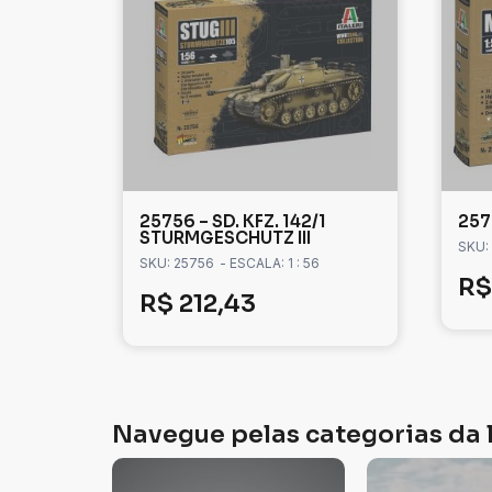
25756 – SD. KFZ. 142/1
257
STURMGESCHUTZ III
SKU:
SKU: 25756
- ESCALA: 1 : 56
R$
R$
212,43
Navegue pelas categorias da l