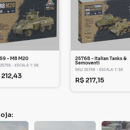
59 – M8 M20
25768 – Italian Tanks &
Semoventi
 25759
- ESCALA: 1 : 56
SKU: 25768
- ESCALA: 1 : 56
212,43
R$
217,15
oja: