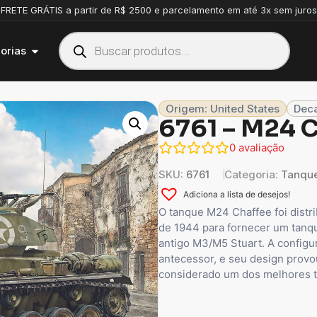
FRETE GRÁTIS a partir de R$ 2500 e parcelamento em até 3x sem juros
orias
Origem: United States
Deca
6761 – M24 
0
avaliação
SKU:
6761
Categoria:
Tanque
Adiciona a lista de desejos!
O tanque M24 Chaffee foi distri
de 1944 para fornecer um tanqu
antigo M3/M5 Stuart. A configu
antecessor, e seu design prov
considerado um dos melhores t