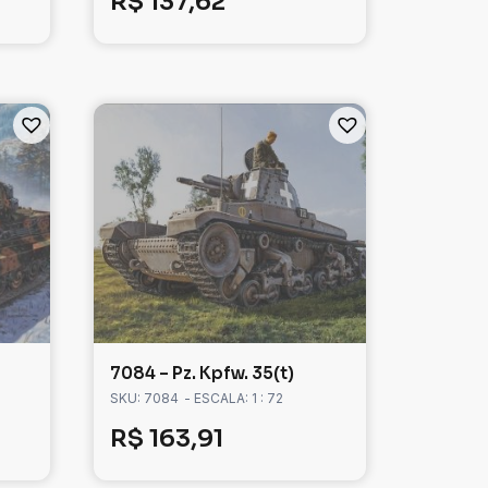
R$
137,62
7084 – Pz. Kpfw. 35(t)
SKU: 7084
- ESCALA: 1 : 72
R$
163,91