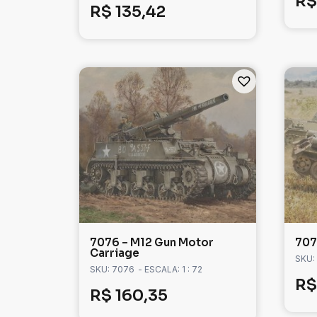
R$
R$
135,42
7076 – M12 Gun Motor
707
Carriage
SKU:
SKU: 7076
- ESCALA: 1 : 72
R$
R$
160,35