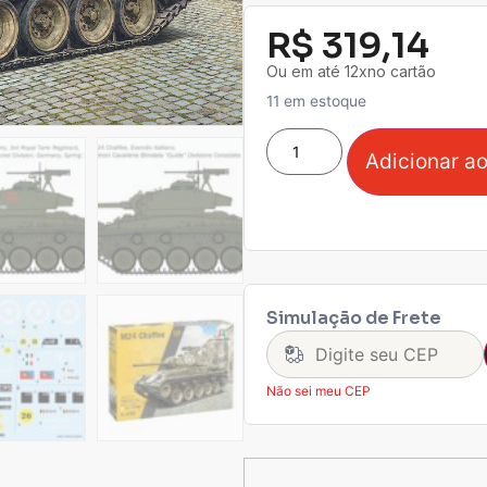
R$
319,14
Ou em até 12xno cartão
11 em estoque
Adicionar ao
Simulação de Frete
Não sei meu CEP