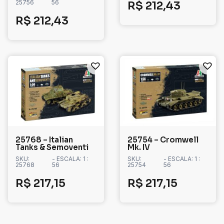
25756
56
R$
212,43
R$
212,43
25768 – Italian
25754 – Cromwell
Tanks & Semoventi
Mk. IV
SKU:
- ESCALA: 1 :
SKU:
- ESCALA: 1 :
25768
56
25754
56
R$
217,15
R$
217,15