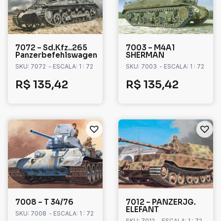
7072 – Sd.Kfz..265
7003 – M4A1
Panzerbefehlswagen
SHERMAN
SKU: 7072
- ESCALA: 1 : 72
SKU: 7003
- ESCALA: 1 : 72
R$
135,42
R$
135,42
7008 – T 34/76
7012 – PANZERJG.
ELEFANT
SKU: 7008
- ESCALA: 1 : 72
SKU: 7012
- ESCALA: 1 : 72