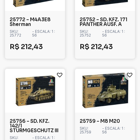
25772 – M4A3E8
25752 – SD. KFZ. 171
Sherman
PANTHER AUSF. A
SKU:
- ESCALA: 1 :
SKU:
- ESCALA: 1 :
25772
56
25752
56
R$
212,43
R$
212,43
25756 – SD. KFZ.
25759 – M8 M20
142/1
SKU:
- ESCALA: 1 :
STURMGESCHUTZ III
25759
56
SKU:
- ESCALA: 1 :