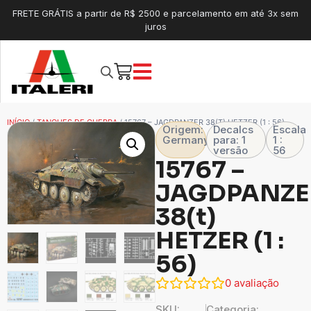
FRETE GRÁTIS a partir de R$ 2500 e parcelamento em até 3x sem
juros
INÍCIO
/
TANQUES DE GUERRA
/ 15767 – JAGDPANZER 38(T) HETZER (1 : 56)
Origem:
Decalcs
Escala
Germany
para: 1
1 :
versão
56
15767 –
JAGDPANZE
38(t)
HETZER (1 :
56)
0
avaliação
SKU:
Categoria: