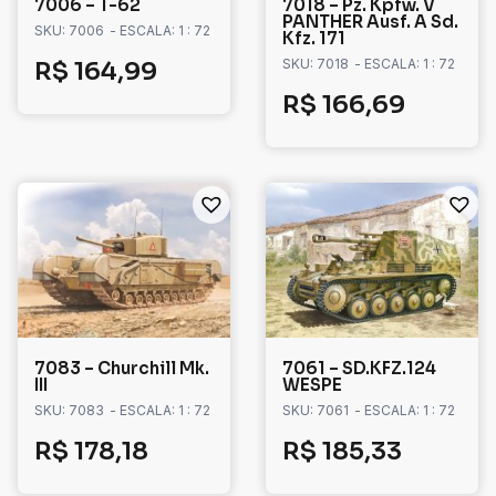
7006 – T-62
7018 – Pz. Kpfw. V
PANTHER Ausf. A Sd.
SKU: 7006
- ESCALA: 1 : 72
Kfz. 171
SKU: 7018
- ESCALA: 1 : 72
R$
164,99
R$
166,69
7083 – Churchill Mk.
7061 – SD.KFZ.124
III
WESPE
SKU: 7083
- ESCALA: 1 : 72
SKU: 7061
- ESCALA: 1 : 72
R$
178,18
R$
185,33