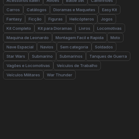
Acessórios Italeri
Aviões
Battle Set
Caminhões
Carros
Catálogos
Dioramas e Maquetes
Easy Kit
Fantasy
Ficção
Figuras
Helicópteros
Jogos
Kit Completo
Kit para Dioramas
Livros
Locomotivas
Maquina de Leonardo
Montagem Facil e Rapida
Moto
Nave Espacial
Navios
Sem categoria
Soldados
Star Wars
Submarino
Submarinos
Tanques de Guerra
Vagões e Locomotivas
Veículos de Trabalho
Veículos Militares
War Thunder