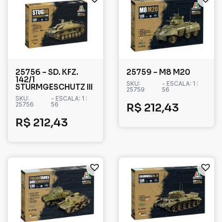
25756 – SD. KFZ.
25759 – M8 M20
142/1
SKU:
- ESCALA: 1 :
STURMGESCHUTZ III
25759
56
SKU:
- ESCALA: 1 :
25756
56
R$
212,43
R$
212,43