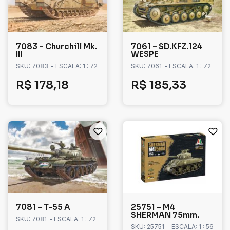
7083 – Churchill Mk.
7061 – SD.KFZ.124
III
WESPE
SKU: 7083
- ESCALA: 1 : 72
SKU: 7061
- ESCALA: 1 : 72
R$
178,18
R$
185,33
7081 – T-55 A
25751 – M4
SHERMAN 75mm.
SKU: 7081
- ESCALA: 1 : 72
SKU: 25751
- ESCALA: 1 : 56