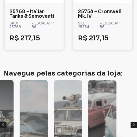
25768 – Italian
25754 – Cromwell
Tanks & Semoventi
Mk. IV
SKU:
- ESCALA: 1 :
SKU:
- ESCALA: 1 :
25768
56
25754
56
R$
217,15
R$
217,15
Navegue pelas categorias da loja: