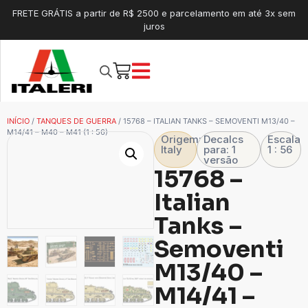
FRETE GRÁTIS a partir de R$ 2500 e parcelamento em até 3x sem
juros
INÍCIO
/
TANQUES DE GUERRA
/ 15768 – ITALIAN TANKS – SEMOVENTI M13/40 –
M14/41 – M40 – M41 (1 : 56)
Origem:
Decalcs
Escala
Italy
para: 1
1 : 56
versão
15768 –
Italian
Tanks –
Semoventi
M13/40 –
M14/41 –