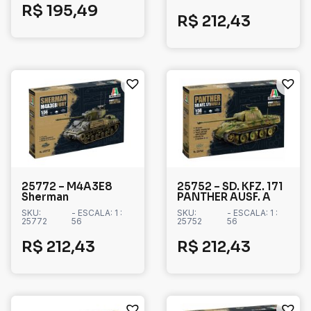
R$
195,49
R$
212,43
25772 – M4A3E8
25752 – SD. KFZ. 171
Sherman
PANTHER AUSF. A
SKU:
- ESCALA: 1 :
SKU:
- ESCALA: 1 :
25772
56
25752
56
R$
212,43
R$
212,43