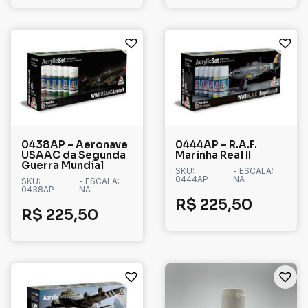
0438AP – Aeronave
0444AP – R.A.F.
USAAC da Segunda
Marinha Real II
Guerra Mundial
SKU:
- ESCALA:
0444AP
NA
SKU:
- ESCALA:
0438AP
NA
R$
225,50
R$
225,50