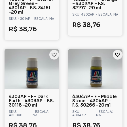
Grey Green –
– 4302AP – F.S.
4301AP – F.S. 34151
32197 -20 ml
-20 ml
SKU: 4302AP
- ESCALA: NA
SKU: 4301AP
- ESCALA: NA
R$
38,76
R$
38,76
4303AP – F – Dark
4304AP – F – Middle
Earth – 4303AP – F.S.
Stone – 4304AP –
30118 -20 ml
F.S. 30266 -20 ml
SKU:
- ESCALA:
SKU:
- ESCALA:
4303AP
NA
4304AP
NA
R$
38,76
R$
38,76