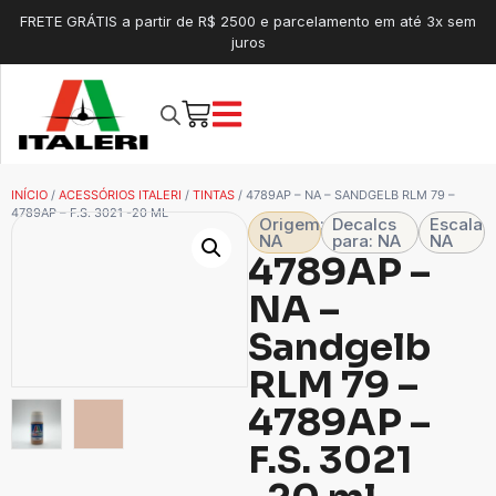
FRETE GRÁTIS a partir de R$ 2500 e parcelamento em até 3x sem
juros
INÍCIO
/
ACESSÓRIOS ITALERI
/
TINTAS
/ 4789AP – NA – SANDGELB RLM 79 –
4789AP – F.S. 3021 -20 ML
Origem:
Decalcs
Escala
NA
para: NA
NA
4789AP –
NA –
Sandgelb
RLM 79 –
4789AP –
F.S. 3021