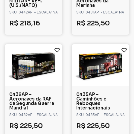
MILITARY VEH.
Aeronaves da
(U.S./NATO)
Marinha
SKU: 0442AP
- ESCALA: NA
SKU: 0431AP
- ESCALA: NA
R$
218,16
R$
225,50
0432AP –
0435AP –
Aeronaves da RAF
Caminhões e
da Segunda Guerra
Reboques
Mundial
Internacionais
SKU: 0432AP
- ESCALA: NA
SKU: 0435AP
- ESCALA: NA
R$
225,50
R$
225,50