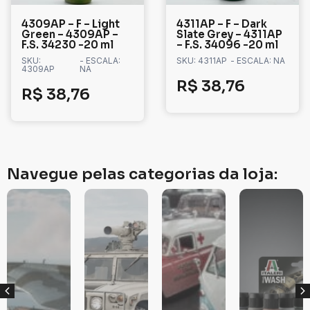
4309AP – F – Light
4311AP – F – Dark
Green – 4309AP –
Slate Grey – 4311AP
F.S. 34230 -20 ml
– F.S. 34096 -20 ml
SKU:
- ESCALA:
SKU: 4311AP
- ESCALA: NA
4309AP
NA
R$
38,76
R$
38,76
Navegue pelas categorias da loja: