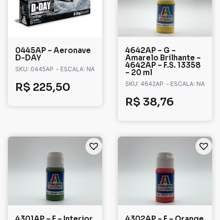
0445AP – Aeronave
4642AP – G –
D-DAY
Amarelo Brilhante –
4642AP – F.S. 13358
SKU: 0445AP
- ESCALA: NA
– 20 ml
SKU: 4642AP
- ESCALA: NA
R$
225,50
R$
38,76
4301AP – F – Interior
4302AP – F – Orange