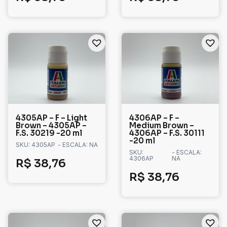
4305AP – F – Light
4306AP – F –
Brown – 4305AP –
Medium Brown –
F.S. 30219 -20 ml
4306AP – F.S. 30111
-20 ml
SKU: 4305AP
- ESCALA: NA
SKU:
- ESCALA:
4306AP
NA
R$
38,76
R$
38,76