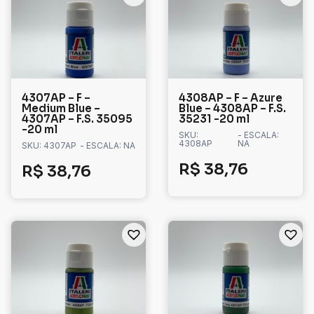
4307AP – F –
4308AP – F – Azure
Medium Blue –
Blue – 4308AP – F.S.
4307AP – F.S. 35095
35231 -20 ml
-20 ml
SKU:
- ESCALA:
4308AP
NA
SKU: 4307AP
- ESCALA: NA
R$
38,76
R$
38,76