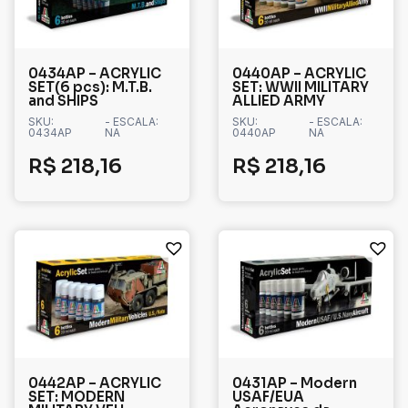
0434AP – ACRYLIC
0440AP – ACRYLIC
SET(6 pcs): M.T.B.
SET: WWII MILITARY
and SHIPS
ALLIED ARMY
SKU:
- ESCALA:
SKU:
- ESCALA:
0434AP
NA
0440AP
NA
R$
218,16
R$
218,16
0442AP – ACRYLIC
0431AP – Modern
SET: MODERN
USAF/EUA