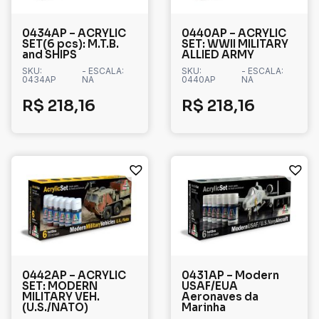
0434AP – ACRYLIC
0440AP – ACRYLIC
SET(6 pcs): M.T.B.
SET: WWII MILITARY
and SHIPS
ALLIED ARMY
SKU:
- ESCALA:
SKU:
- ESCALA:
0434AP
NA
0440AP
NA
R$
218,16
R$
218,16
0442AP – ACRYLIC
0431AP – Modern
SET: MODERN
USAF/EUA
MILITARY VEH.
Aeronaves da
(U.S./NATO)
Marinha