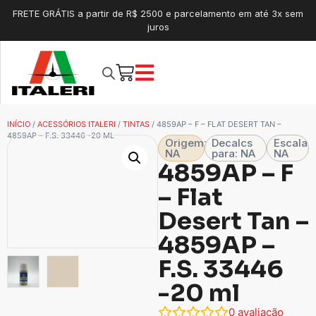
FRETE GRÁTIS a partir de R$ 2500 e parcelamento em até 3x sem
juros
INÍCIO
/
ACESSÓRIOS ITALERI
/
TINTAS
/ 4859AP – F – FLAT DESERT TAN –
4859AP – F.S. 33446 -20 ML
Origem:
Decalcs
Escala
NA
para: NA
NA
4859AP – F
– Flat
Desert Tan –
4859AP –
F.S. 33446
-20 ml
0
avaliação