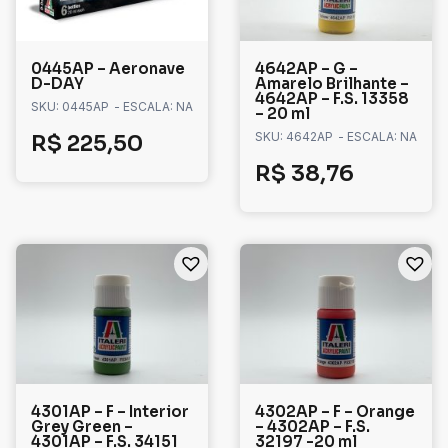
0445AP – Aeronave
4642AP – G –
D-DAY
Amarelo Brilhante –
4642AP – F.S. 13358
SKU: 0445AP
- ESCALA: NA
– 20 ml
SKU: 4642AP
- ESCALA: NA
R$
225,50
R$
38,76
4301AP – F – Interior
4302AP – F – Orange
Grey Green –
– 4302AP – F.S.
4301AP – F.S. 34151
32197 -20 ml