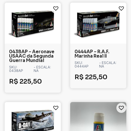
0438AP – Aeronave
0444AP – R.A.F.
USAAC da Segunda
Marinha Real II
Guerra Mundial
SKU:
- ESCALA:
0444AP
NA
SKU:
- ESCALA:
0438AP
NA
R$
225,50
R$
225,50