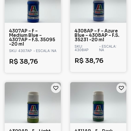
4307AP – F –
4308AP – F – Azure
Medium Blue –
Blue – 4308AP – F.S.
4307AP – F.S. 35095
35231 -20 ml
-20 ml
SKU:
- ESCALA:
4308AP
NA
SKU: 4307AP
- ESCALA: NA
R$
38,76
R$
38,76