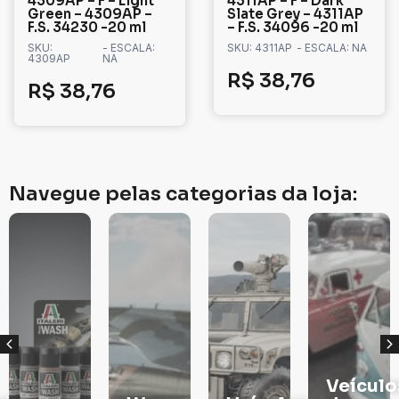
4309AP – F – Light
4311AP – F – Dark
Green – 4309AP –
Slate Grey – 4311AP
F.S. 34230 -20 ml
– F.S. 34096 -20 ml
SKU:
- ESCALA:
SKU: 4311AP
- ESCALA: NA
4309AP
NA
R$
38,76
R$
38,76
Navegue pelas categorias da loja:
Veículos