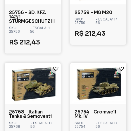
25756 – SD. KFZ.
25759 – M8 M20
142/1
SKU:
- ESCALA: 1 :
STURMGESCHUTZ III
25759
56
SKU:
- ESCALA: 1 :
25756
56
R$
212,43
R$
212,43
25768 – Italian
25754 – Cromwell
Tanks & Semoventi
Mk. IV
SKU:
- ESCALA: 1 :
SKU:
- ESCALA: 1 :
25768
56
25754
56