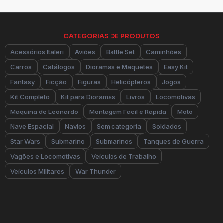
CATEGORIAS DE PRODUTOS
Acessórios Italeri
Aviões
Battle Set
Caminhões
Carros
Catálogos
Dioramas e Maquetes
Easy Kit
Fantasy
Ficção
Figuras
Helicópteros
Jogos
Kit Completo
Kit para Dioramas
Livros
Locomotivas
Maquina de Leonardo
Montagem Facil e Rapida
Moto
Nave Espacial
Navios
Sem categoria
Soldados
Star Wars
Submarino
Submarinos
Tanques de Guerra
Vagões e Locomotivas
Veículos de Trabalho
Veículos Militares
War Thunder