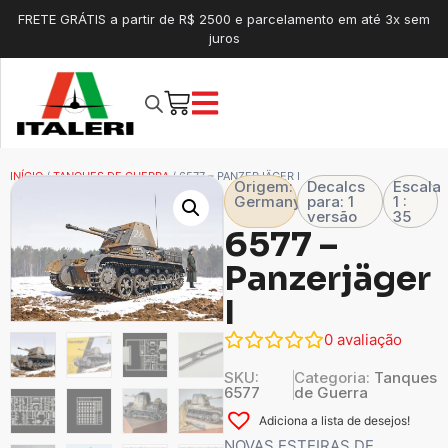
FRETE GRÁTIS a partir de R$ 2500 e parcelamento em até 3x sem
juros
INÍCIO
/
TANQUES DE GUERRA
/ 6577 – PANZERJÄGER I
Origem:
Decalcs
Escala
Germany
para: 1
1 :
versão
35
6577 –
Panzerjäger
I
0
avaliação
SKU:
Categoria:
Tanques
6577
de Guerra
Adiciona a lista de desejos!
NOVAS ESTEIRAS DE