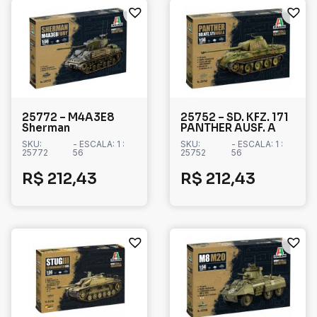
25772 – M4A3E8
25752 – SD. KFZ. 171
Sherman
PANTHER AUSF. A
SKU:
- ESCALA: 1 :
SKU:
- ESCALA: 1 :
25772
56
25752
56
R$
212,43
R$
212,43