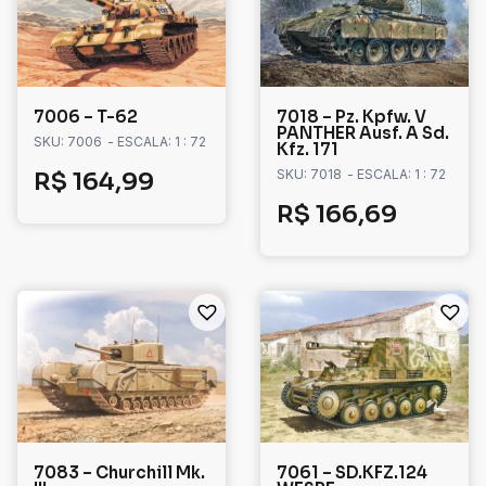
7006 – T-62
7018 – Pz. Kpfw. V
PANTHER Ausf. A Sd.
SKU: 7006
- ESCALA: 1 : 72
Kfz. 171
SKU: 7018
- ESCALA: 1 : 72
R$
164,99
R$
166,69
7083 – Churchill Mk.
7061 – SD.KFZ.124