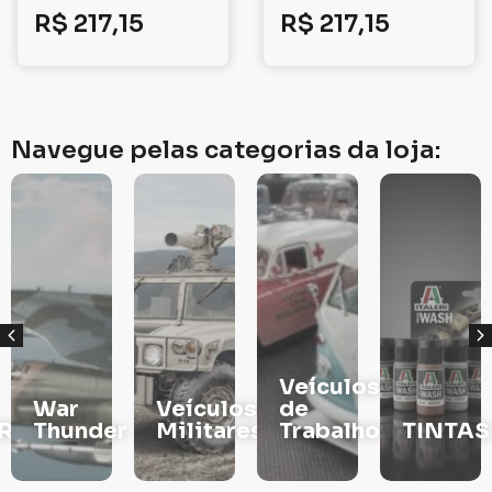
R$
217,15
R$
217,15
Navegue pelas categorias da loja:
Veículos
War
Veículos
de
RS
Thunder
Militares
Trabalho
TINTAS