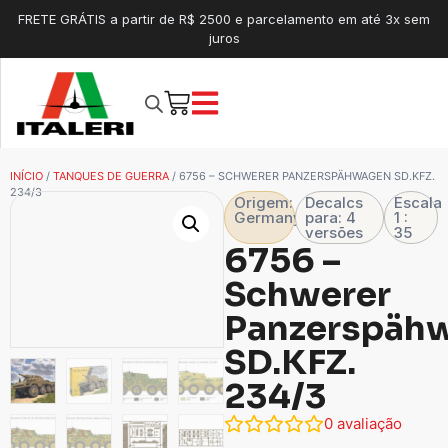
FRETE GRÁTIS a partir de R$ 2500 e parcelamento em até 3x sem
juros
INÍCIO
/
TANQUES DE GUERRA
/ 6756 – SCHWERER PANZERSPÄHWAGEN SD.KFZ.
234/3
Origem:
Decalcs
Escala
Germany
para: 4
1 :
versões
35
6756 –
Schwerer
Panzerspäh
SD.KFZ.
234/3
0
avaliação