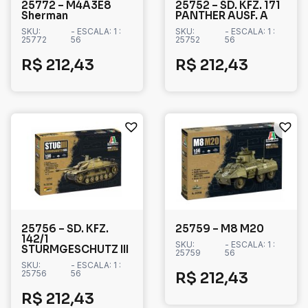
25772 – M4A3E8
25752 – SD. KFZ. 171
Sherman
PANTHER AUSF. A
SKU:
- ESCALA: 1 :
SKU:
- ESCALA: 1 :
25772
56
25752
56
R$
212,43
R$
212,43
25756 – SD. KFZ.
25759 – M8 M20
142/1
SKU:
- ESCALA: 1 :
STURMGESCHUTZ III
25759
56
SKU:
- ESCALA: 1 :
25756
56
R$
212,43
R$
212,43