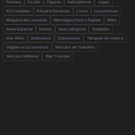
Fantasy
Ficção
Figuras
Helicópteros
Jogos
Kit Completo
Kit para Dioramas
Livros
Locomotivas
Maquina de Leonardo
Montagem Facil e Rapida
Moto
Nave Espacial
Navios
Sem categoria
Soldados
Star Wars
Submarino
Submarinos
Tanques de Guerra
Vagões e Locomotivas
Veículos de Trabalho
Veículos Militares
War Thunder