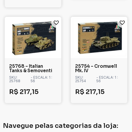
25768 – Italian
25754 – Cromwell
Tanks & Semoventi
Mk. IV
SKU:
- ESCALA: 1 :
SKU:
- ESCALA: 1 :
25768
56
25754
56
R$
217,15
R$
217,15
Navegue pelas categorias da loja: