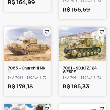
SKU: 7018
- ESCALA: 1 : 72
R$
164,99
R$
166,69
7083 – Churchill Mk.
7061 – SD.KFZ.124
III
WESPE
SKU: 7083
- ESCALA: 1 : 72
SKU: 7061
- ESCALA: 1 : 72
R$
178,18
R$
185,33