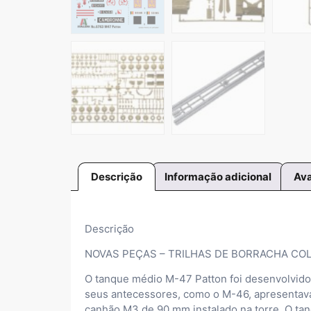
Descrição
Informação adicional
Ava
Descrição
NOVAS PEÇAS – TRILHAS DE BORRACHA COLÁ
O tanque médio M-47 Patton foi desenvolvido
seus antecessores, como o M-46, apresentava
canhão M3 de 90 mm instalado na torre. O t