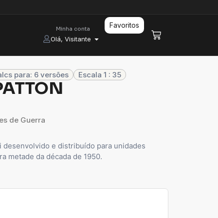
Favoritos
Minha conta
Olá, Visitante
lcs para: 6 versões
Escala 1 : 35
 PATTON
es de Guerra
 desenvolvido e distribuído para unidades
ira metade da década de 1950.