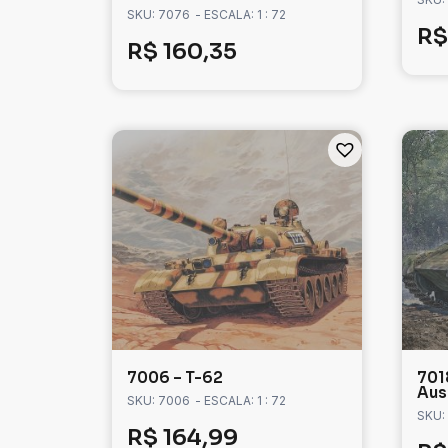
SKU: 7076
- ESCALA: 1 : 72
R$
R$
160,35
7006 – T-62
701
Ausf
SKU: 7006
- ESCALA: 1 : 72
SKU:
R$
164,99