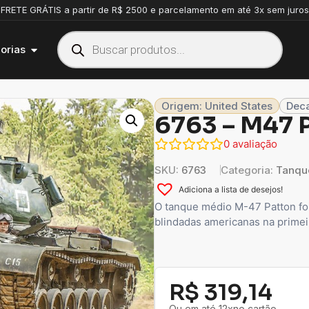
FRETE GRÁTIS a partir de R$ 2500 e parcelamento em até 3x sem juros
orias
Origem: United States
Deca
6763 – M47
0
avaliação
SKU:
6763
Categoria:
Tanqu
Adiciona a lista de desejos!
O tanque médio M-47 Patton foi
blindadas americanas na prime
R$
319,14
Ou em até 12xno cartão