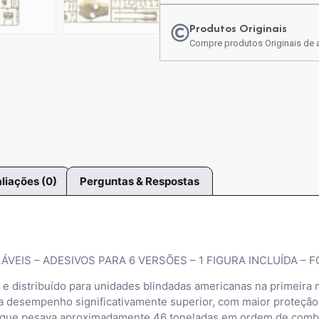
Produtos Originais
Compre produtos Originais de a
liações (0)
Perguntas & Respostas
VEIS – ADESIVOS PARA 6 VERSÕES – 1 FIGURA INCLUÍDA –
 e distribuído para unidades blindadas americanas na primeir
 desempenho significativamente superior, com maior proteção
anque pesava aproximadamente 46 toneladas em ordem de comb