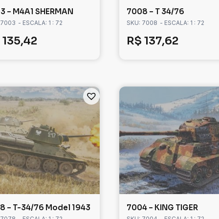
3 – M4A1 SHERMAN
7008 – T 34/76
 7003
- ESCALA: 1 : 72
SKU: 7008
- ESCALA: 1 : 72
135,42
R$
137,62
8 – T-34/76 Model 1943
7004 – KING TIGER
 7078
- ESCALA: 1 : 72
SKU: 7004
- ESCALA: 1 : 72