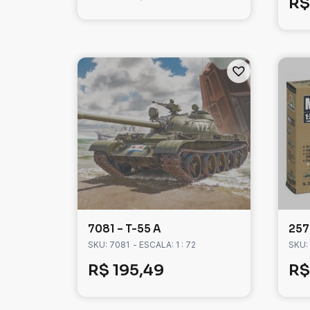
R$
7081 – T-55 A
257
SKU: 7081
- ESCALA: 1 : 72
SKU:
R$
195,49
R$