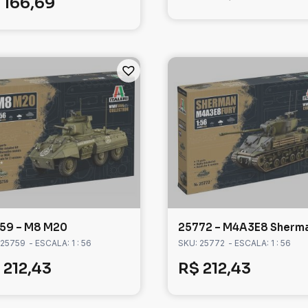
166,69
59 – M8 M20
25772 – M4A3E8 Sherm
 25759
- ESCALA: 1 : 56
SKU: 25772
- ESCALA: 1 : 56
212,43
R$
212,43