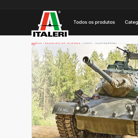
Todos os produtos
Categ
INÍCIO
/
TANQUES DE GUERRA
/ 6763 – M47 PATTON