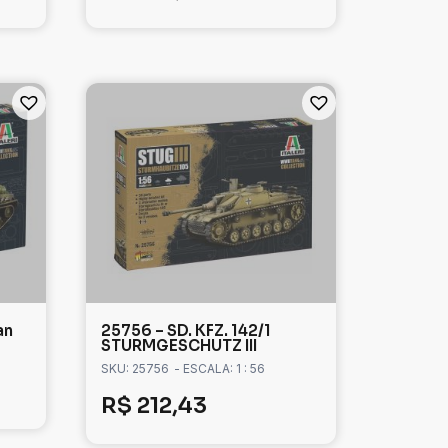
an
25756 – SD. KFZ. 142/1
STURMGESCHUTZ III
SKU: 25756
- ESCALA: 1 : 56
R$
212,43