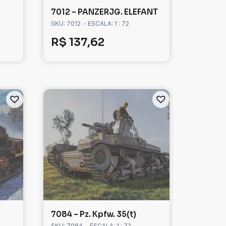
7012 – PANZERJG. ELEFANT
SKU: 7012
- ESCALA: 1 : 72
R$
137,62
7084 – Pz. Kpfw. 35(t)
SKU: 7084
- ESCALA: 1 : 72