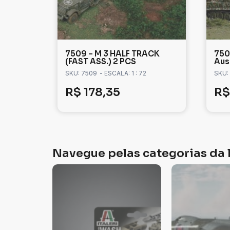
7509 – M 3 HALF TRACK
7505
(FAST ASS.) 2 PCS
Aus
SKU: 7509
- ESCALA: 1 : 72
SKU:
R$
178,35
R$
Navegue pelas categorias da l