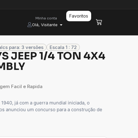
Favoritos
Minha conta
Olá, Visitante
lcs para: 3 versões
Escala 1 : 72
YS JEEP 1/4 TON 4X4
EMBLY
gem Facil e Rapida
0, já com a guerra mundial iniciada, o
os anunciou um concurso para a construção de