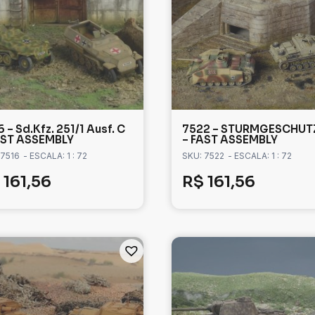
 – Sd.Kfz. 251/1 Ausf. C
7522 – STURMGESCHUTZ 
AST ASSEMBLY
– FAST ASSEMBLY
 7516
- ESCALA: 1 : 72
SKU: 7522
- ESCALA: 1 : 72
161,56
R$
161,56