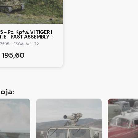
 – Pz. Kpfw. VI TIGER I
f. E – FAST ASSEMBLY –
 7505
- ESCALA: 1 : 72
195,60
oja: