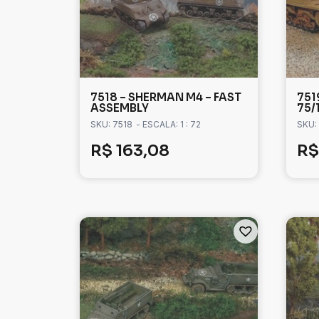
7518 – SHERMAN M4 – FAST
751
ASSEMBLY
75/
SKU: 7518
- ESCALA: 1 : 72
SKU:
R$
163,08
R$