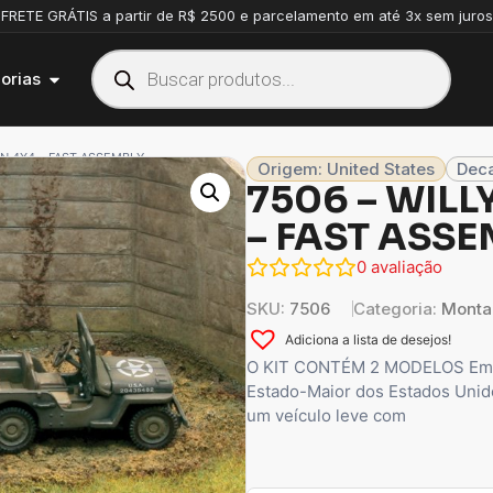
FRETE GRÁTIS a partir de R$ 2500 e parcelamento em até 3x sem juros
orias
ON 4X4 – FAST ASSEMBLY
Origem: United States
Deca
7506 – WILL
– FAST ASS
0
avaliação
SKU:
7506
Categoria:
Monta
Adiciona a lista de desejos!
O KIT CONTÉM 2 MODELOS Em 194
Estado-Maior dos Estados Unid
um veículo leve com