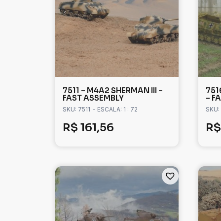
7511 – M4A2 SHERMAN III –
7516
FAST ASSEMBLY
– F
SKU: 7511
- ESCALA: 1 : 72
SKU:
R$
161,56
R$