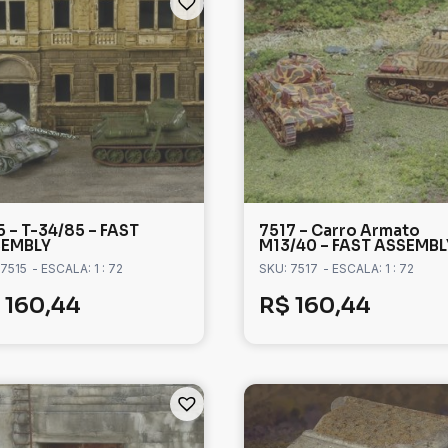
5 – T-34/85 – FAST
7517 – Carro Armato
EMBLY
M13/40 – FAST ASSEMBL
 7515
- ESCALA: 1 : 72
SKU: 7517
- ESCALA: 1 : 72
160,44
R$
160,44