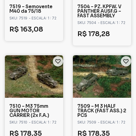
7519 – Semovente
7504 – PZ. KPFW. V
M40 da 75/18
PANTHER AUSF.G –
FAST ASSEMBLY
SKU: 7519
- ESCALA: 1 : 72
SKU: 7504
- ESCALA: 1 : 72
R$
163,08
R$
178,28
7510 – M3 75mm
7509 – M 3 HALF
GUN MOTOR
TRACK (FAST ASS.) 2
CARRIER (2x F.A.)
PCS
SKU: 7510
- ESCALA: 1 : 72
SKU: 7509
- ESCALA: 1 : 72
R$
178,35
R$
178,35