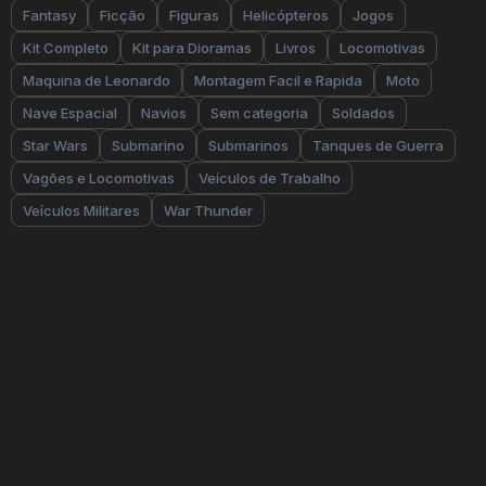
Fantasy
Ficção
Figuras
Helicópteros
Jogos
Kit Completo
Kit para Dioramas
Livros
Locomotivas
Maquina de Leonardo
Montagem Facil e Rapida
Moto
Nave Espacial
Navios
Sem categoria
Soldados
Star Wars
Submarino
Submarinos
Tanques de Guerra
Vagões e Locomotivas
Veículos de Trabalho
Veículos Militares
War Thunder