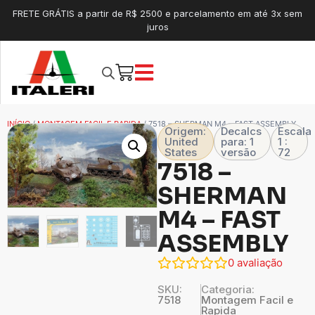
FRETE GRÁTIS a partir de R$ 2500 e parcelamento em até 3x sem
juros
INÍCIO
/
MONTAGEM FACIL E RAPIDA
/ 7518 – SHERMAN M4 – FAST ASSEMBLY
Origem:
Decalcs
Escala
United
para: 1
1 :
States
versão
72
7518 –
SHERMAN
M4 – FAST
ASSEMBLY
0
avaliação
SKU:
Categoria:
7518
Montagem Facil e
Rapida