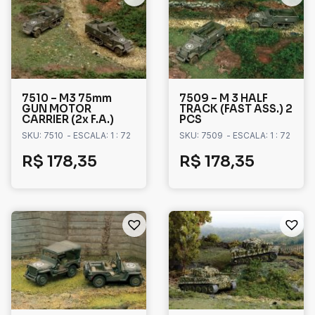
7510 – M3 75mm
7509 – M 3 HALF
GUN MOTOR
TRACK (FAST ASS.) 2
CARRIER (2x F.A.)
PCS
SKU: 7510
- ESCALA: 1 : 72
SKU: 7509
- ESCALA: 1 : 72
R$
178,35
R$
178,35