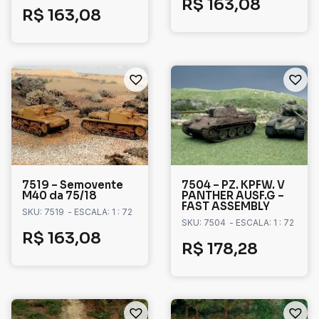
R$
163,08
R$
163,08
7519 – Semovente
7504 – PZ. KPFW. V
M40 da 75/18
PANTHER AUSF.G –
FAST ASSEMBLY
SKU: 7519
- ESCALA: 1 : 72
SKU: 7504
- ESCALA: 1 : 72
R$
163,08
R$
178,28