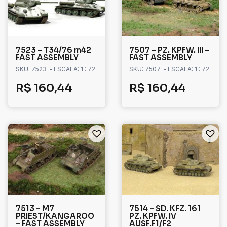
7523 – T34/76 m42
7507 – PZ. KPFW. III –
FAST ASSEMBLY
FAST ASSEMBLY
SKU: 7523
- ESCALA: 1 : 72
SKU: 7507
- ESCALA: 1 : 72
R$
160,44
R$
160,44
7513 – M7
7514 – SD. KFZ. 161
PRIEST/KANGAROO
PZ. KPFW. IV
– FAST ASSEMBLY
AUSF.F1/F2