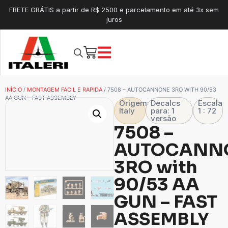
FRETE GRÁTIS a partir de R$ 2500 e parcelamento em até 3x sem
juros
INÍCIO
/
MONTAGEM FACIL E RAPIDA
/ 7508 – AUTOCANNONE 3RO WITH 90/53
AA GUN – FAST ASSEMBLY
Origem:
Decalcs
Escala
Italy
para: 1
1 : 72
versão
7508 –
AUTOCANN
3RO with
90/53 AA
GUN – FAST
ASSEMBLY