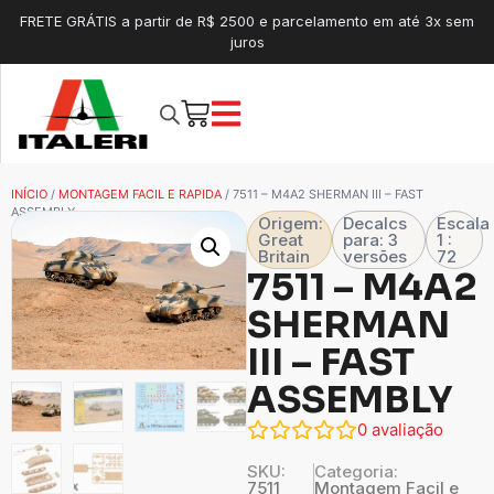
FRETE GRÁTIS a partir de R$ 2500 e parcelamento em até 3x sem
juros
INÍCIO
/
MONTAGEM FACIL E RAPIDA
/ 7511 – M4A2 SHERMAN III – FAST
ASSEMBLY
Origem:
Decalcs
Escala
Great
para: 3
1 :
Britain
versões
72
7511 – M4A2
SHERMAN
III – FAST
ASSEMBLY
0
avaliação
SKU:
Categoria:
7511
Montagem Facil e