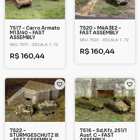
7517 – Carro Armato
7520 – M4A3E2 –
M13/40 – FAST
FAST ASSEMBLY
ASSEMBLY
SKU: 7520
- ESCALA: 1 : 72
SKU: 7517
- ESCALA: 1 : 72
R$
160,44
R$
160,44
7522 –
7516 – Sd.Kfz. 251/1
STURMGESCHUTZ III
Ausf. C – FAST
– FAST ASSEMBLY
ASSEMBLY