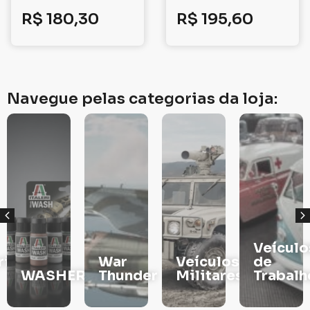
R$
180,30
R$
195,60
Navegue pelas categorias da loja:
Veículos
War
Veículos
de
RS
Thunder
Militares
Trabalho
TINTAS