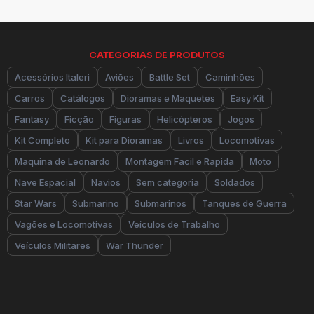
CATEGORIAS DE PRODUTOS
Acessórios Italeri
Aviões
Battle Set
Caminhões
Carros
Catálogos
Dioramas e Maquetes
Easy Kit
Fantasy
Ficção
Figuras
Helicópteros
Jogos
Kit Completo
Kit para Dioramas
Livros
Locomotivas
Maquina de Leonardo
Montagem Facil e Rapida
Moto
Nave Espacial
Navios
Sem categoria
Soldados
Star Wars
Submarino
Submarinos
Tanques de Guerra
Vagões e Locomotivas
Veículos de Trabalho
Veículos Militares
War Thunder