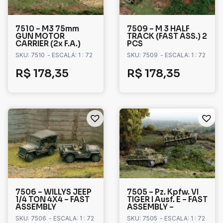
7510 – M3 75mm
7509 – M 3 HALF
GUN MOTOR
TRACK (FAST ASS.) 2
CARRIER (2x F.A.)
PCS
SKU: 7510
- ESCALA: 1 : 72
SKU: 7509
- ESCALA: 1 : 72
R$
178,35
R$
178,35
7506 – WILLYS JEEP
7505 – Pz. Kpfw. VI
1/4 TON 4X4 – FAST
TIGER I Ausf. E – FAST
ASSEMBLY
ASSEMBLY –
SKU: 7506
- ESCALA: 1 : 72
SKU: 7505
- ESCALA: 1 : 72